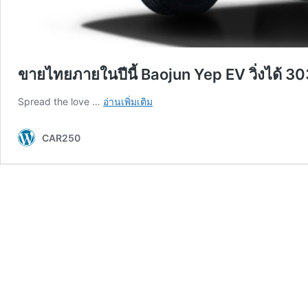
ขายไทยภายในปีนี้ Baojun Yep EV วิ่งได้ 3
ขาย
Spread the love …
อ่านเพิ่มเติม
ไทย
ภายใน
CAR250
ปี
นี้
Baojun
Yep
EV
วิ่ง
ได้
303
กม./
ชาร์จ
CLTC