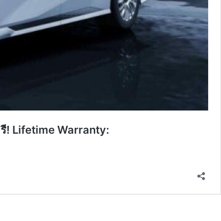
รี! Lifetime Warranty: