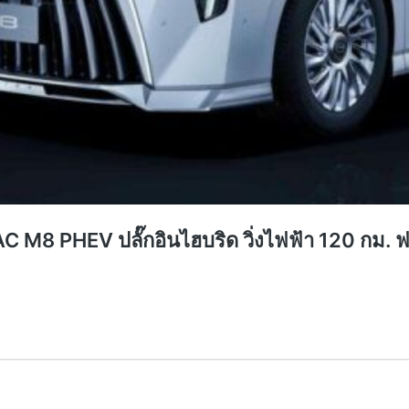
M8 PHEV ปลั๊กอินไฮบริด วิ่งไฟฟ้า 120 กม. ฟ