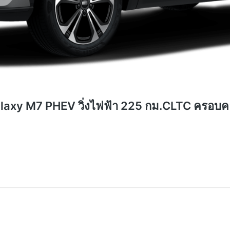
axy M7 PHEV วิ่งไฟฟ้า 225 กม.CLTC ครอบคลุ