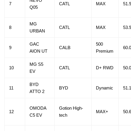
NEVO
7
CATL
MAX
51.
Q05
MG
8
CATL
MAX
53.
URBAN
GAC
500
9
CALB
60.
AION UT
Premium
MG S5
10
CATL
D+ RWD
50.
EV
BYD
11
BYD
Dynamic
51.
ATTO 2
OMODA
Gotion High-
12
MAX+
50.
C5 EV
tech