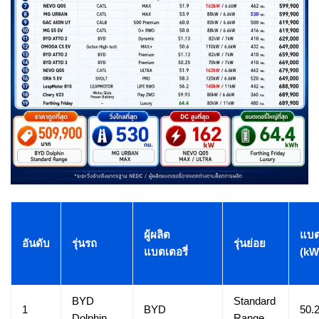
ผู้ผลิต
แบต
อันดับ
รุ่นรถ
รุ่นย่อย
แบตเตอรี่
(kW
BYD
Standard
1
BYD
50.
Dolphin
Range