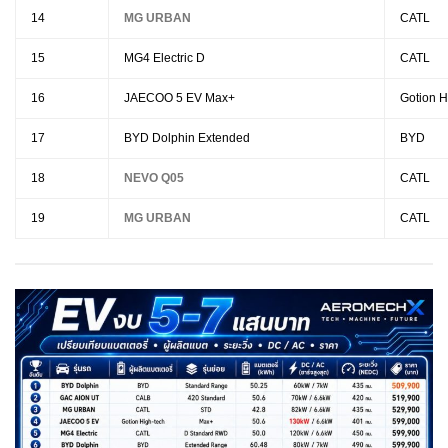
14
MG URBAN
CATL
15
MG4 Electric D
CATL
16
JAECOO 5 EV Max+
Gotion H
17
BYD Dolphin Extended
BYD
18
NEVO Q05
CATL
19
MG URBAN
CATL