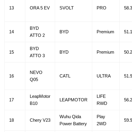
13
ORA 5 EV
SVOLT
PRO
58.
BYD
14
BYD
Premium
51.
ATTO 2
BYD
15
BYD
Premium
50.
ATTO 3
NEVO
16
CATL
ULTRA
51.
Q05
LeapMotor
LIFE
17
LEAPMOTOR
56.
B10
RWD
Wuhu Qida
Play
18
Chery V23
59.
Power Battery
2WD