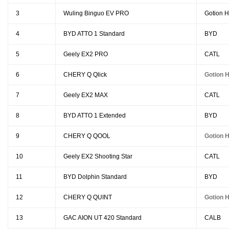
3
Wuling Binguo EV PRO
Gotion H
4
BYD ATTO 1 Standard
BYD
5
Geely EX2 PRO
CATL
6
CHERY Q Qlick
Gotion H
7
Geely EX2 MAX
CATL
8
BYD ATTO 1 Extended
BYD
9
CHERY Q QOOL
Gotion H
10
Geely EX2 Shooting Star
CATL
11
BYD Dolphin Standard
BYD
12
CHERY Q QUINT
Gotion H
13
GAC AION UT 420 Standard
CALB