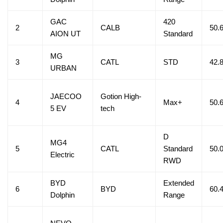
GAC
420
2
CALB
50.
AION UT
Standard
MG
3
CATL
STD
42.
URBAN
JAECOO
Gotion High-
4
Max+
50.
5 EV
tech
D
MG4
5
CATL
Standard
50.
Electric
RWD
BYD
Extended
6
BYD
60.
Dolphin
Range