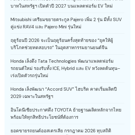
บาทในสหรัฐฯ เปิดตัวปี 2027 บนแพลตฟอร์ม EV ใหม่
Mitsubishi เตรียมขยายตระกูล Pajero เพิ่ม 2 รุ่น มีทั้ง SUV
คู่แข่ง RAV4 และ Pajero Mini รุ่นใหม่
ฤดูร้อนปี 2026 จะเป็นฤดูร้อนครั้งสุดท้ายของ “ยุคให้ผู้
บริโภคช่วยทดสอบรถ” ในอุตสาหกรรมยานยนต์จีน
Honda เล็งดึง Tata Technologies พัฒนาแพลตฟอร์ม
รถยนต์ใหม่ รองรับทั้ง ICE, Hybrid และ EV หวังลดต้นทุน–
เร่งเปิดตัวรถรุ่นใหม่
Honda เล็งพัฒนา “Accord SUV” ไฮบริด คาดเริ่มผลิตปี
2029 เฉพาะในสหรัฐฯ
อินโดนีเซียประกาศดึง TOYOTA ย้ายฐานผลิตหลักจากไทย
พร้อมให้ทุกสิทธิประโยชน์ที่ต้องการ
ยอดขายรถยนต์ออสเตรเลีย กรกฎาคม 2026 ทุบสถิติ