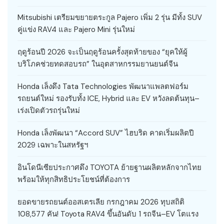
Mitsubishi เตรียมขยายตระกูล Pajero เพิ่ม 2 รุ่น มีทั้ง SUV
คู่แข่ง RAV4 และ Pajero Mini รุ่นใหม่
ฤดูร้อนปี 2026 จะเป็นฤดูร้อนครั้งสุดท้ายของ “ยุคให้ผู้
บริโภคช่วยทดสอบรถ” ในอุตสาหกรรมยานยนต์จีน
Honda เล็งดึง Tata Technologies พัฒนาแพลตฟอร์ม
รถยนต์ใหม่ รองรับทั้ง ICE, Hybrid และ EV หวังลดต้นทุน–
เร่งเปิดตัวรถรุ่นใหม่
Honda เล็งพัฒนา “Accord SUV” ไฮบริด คาดเริ่มผลิตปี
2029 เฉพาะในสหรัฐฯ
อินโดนีเซียประกาศดึง TOYOTA ย้ายฐานผลิตหลักจากไทย
พร้อมให้ทุกสิทธิประโยชน์ที่ต้องการ
ยอดขายรถยนต์ออสเตรเลีย กรกฎาคม 2026 ทุบสถิติ
108,577 คัน! Toyota RAV4 ขึ้นอันดับ 1 รถจีน–EV โตแรง