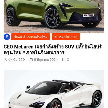
News ข่าวรถยนต์รถใหม่
ข่าวรถ McLaren
CEO McLaren เผยกำลังสร้าง SUV ปลั๊กอินไฮบริ
ดรุ่นใหม่ * ภาพในจินตนาการ
นัท Car250
9 มิถุนายน 2024
0