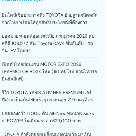
อินโดนีเซียประกาศดึง TOYOTA ย้ายฐานผลิตหลัก
จากไทย พร้อมให้ทุกสิทธิประโยชน์ที่ต้องการ
ยอดขายรถยนต์ออสเตรเลีย กรกฎาคม 2026 ทุบ
สถิติ 108,577 คัน! Toyota RAV4 ขึ้นอันดับ 1 รถ
จีน–EV โตแรง
เปิดตัวไทยก่อนงาน MOTOR EXPO 2026 :
LEAPMOTOR B03X ใหม่ (สเปคยุโรป ส่วนไทยรอ
ยืนยันอีกที)
รีวิว TOYOTA YARIS ATIV HEV PREMIUM แอร์
ปีศาจ เย็นเกิน! ขับเร็วๆ แรงหน่อย 21.9 กม./ลิตร
ยอดจองกว่า 11,000 คัน All-New NISSAN Kicks
e-POWER ในญี่ปุ่น ราคา 629,000 บาท
TOYOTA กำลังทยอยเปลี่ยนแบตนิกเกิล มาเป็น