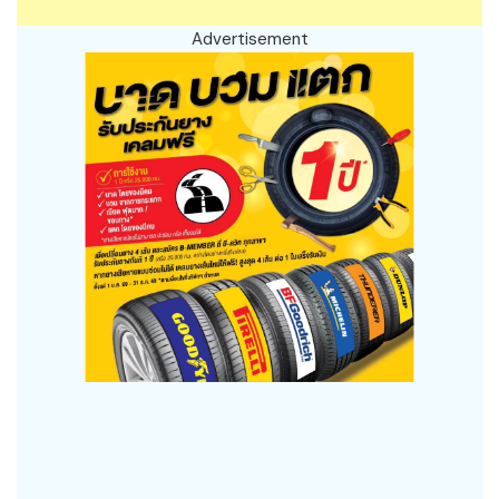
Advertisement