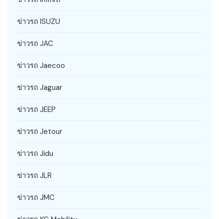
ข่าวรถ ISUZU
ข่าวรถ JAC
ข่าวรถ Jaecoo
ข่าวรถ Jaguar
ข่าวรถ JEEP
ข่าวรถ Jetour
ข่าวรถ Jidu
ข่าวรถ JLR
ข่าวรถ JMC