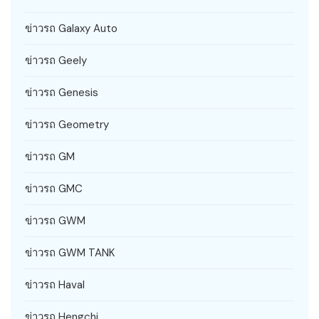
ข่าวรถ Galaxy Auto
ข่าวรถ Geely
ข่าวรถ Genesis
ข่าวรถ Geometry
ข่าวรถ GM
ข่าวรถ GMC
ข่าวรถ GWM
ข่าวรถ GWM TANK
ข่าวรถ Haval
ข่าวรถ Hengchi