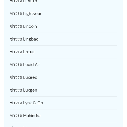
ข่าวรถ Li Auto
ข่าวรถ Lightyear
ข่าวรถ Lincoln
ข่าวรถ Lingbao
ข่าวรถ Lotus
ข่าวรถ Lucid Air
ข่าวรถ Luxeed
ข่าวรถ Luxgen
ข่าวรถ Lynk & Co
ข่าวรถ Mahindra