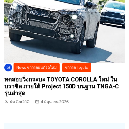
News ข่าวรถยนต์รถใหม่
ข่าวรถ Toyota
ทดสอบวิ่งกระบะ TOYOTA COROLLA ใหม่ ใน
บราซิล ภายใต้ Project 150D บนฐาน TNGA-C
รุ่นล่าสุด
นัท Car250
4 มิถุนายน 2026