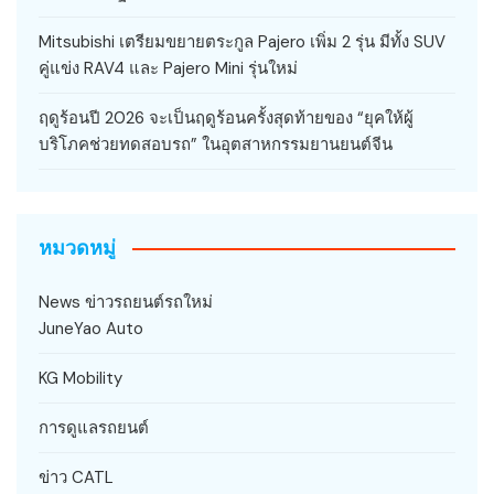
Mitsubishi เตรียมขยายตระกูล Pajero เพิ่ม 2 รุ่น มีทั้ง SUV
คู่แข่ง RAV4 และ Pajero Mini รุ่นใหม่
ฤดูร้อนปี 2026 จะเป็นฤดูร้อนครั้งสุดท้ายของ “ยุคให้ผู้
บริโภคช่วยทดสอบรถ” ในอุตสาหกรรมยานยนต์จีน
หมวดหมู่
News ข่าวรถยนต์รถใหม่
JuneYao Auto
KG Mobility
การดูแลรถยนต์
ข่าว CATL