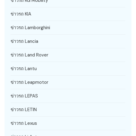
ข่าวรถ KG Mobility
ข่าวรถ KIA
ข่าวรถ Lamborghini
ข่าวรถ Lancia
ข่าวรถ Land Rover
ข่าวรถ Lantu
ข่าวรถ Leapmotor
ข่าวรถ LEPAS
ข่าวรถ LETIN
ข่าวรถ Lexus