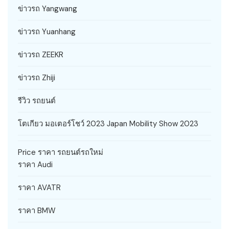
ข่าวรถ Yangwang
ข่าวรถ Yuanhang
ข่าวรถ ZEEKR
ข่าวรถ Zhiji
รีวิว รถยนต์
โตเกียว มอเตอร์โชว์ 2023 Japan Mobility Show 2023
Price ราคา รถยนต์รถใหม่
ราคา Audi
ราคา AVATR
ราคา BMW