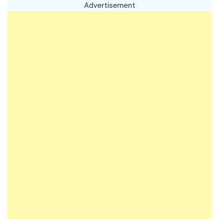
Advertisement