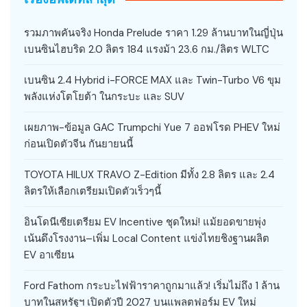
รวมภาพคันจริง Honda Prelude ราคา 1.29 ล้านบาทในญี่ปุ่น
เบนซินไฮบริด 2.0 ลิตร 184 แรงม้า 23.6 กม./ลิตร WLTC
เบนซิน 2.4 Hybrid i-FORCE MAX และ Twin-Turbo V6 ขุม
พลังแห่งโตโยต้า ในกระบะ และ SUV
เผยภาพ-ข้อมูล GAC Trumpchi Yue 7 ออฟโรด PHEV ใหม่
ก่อนเปิดตัวจีน กันยายนนี้
TOYOTA HILUX TRAVO Z-Edition มีทั้ง 2.8 ลิตร และ 2.4
ลิตรให้เลือกเตรียมเปิดตัวเร็วๆนี้
อินโดนีเซียเตรียม EV Incentive ชุดใหม่! แม้ยอดขายพุ่ง
เน้นดึงโรงงาน–เพิ่ม Local Content แข่งไทยชิงฐานผลิต
EV อาเซียน
Ford Fathom กระบะไฟฟ้าราคาถูกมาแล้ว! เริ่มไม่ถึง 1 ล้าน
บาทในสหรัฐฯ เปิดตัวปี 2027 บนแพลตฟอร์ม EV ใหม่