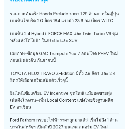
รวมภาพคันจริง Honda Prelude ราคา 1.29 ล้านบาทในญี่ปุ่น
เบนซินไฮบริด 2.0 ลิตร 184 แรงม้า 23.6 กม./ลิตร WLTC
เบนซิน 2.4 Hybrid i-FORCE MAX และ Twin-Turbo V6 ขุม
พลังแห่งโตโยต้า ในกระบะ และ SUV
เผยภาพ-ข้อมูล GAC Trumpchi Yue 7 ออฟโรด PHEV ใหม่
ก่อนเปิดตัวจีน กันยายนนี้
TOYOTA HILUX TRAVO Z-Edition มีทั้ง 2.8 ลิตร และ 2.4
ลิตรให้เลือกเตรียมเปิดตัวเร็วๆนี้
อินโดนีเซียเตรียม EV Incentive ชุดใหม่! แม้ยอดขายพุ่ง
เน้นดึงโรงงาน–เพิ่ม Local Content แข่งไทยชิงฐานผลิต
EV อาเซียน
Ford Fathom กระบะไฟฟ้าราคาถูกมาแล้ว! เริ่มไม่ถึง 1 ล้าน
บาทในสหรัฐฯ เปิดตัวปี 2027 บนแพลตฟอร์ม EV ใหม่