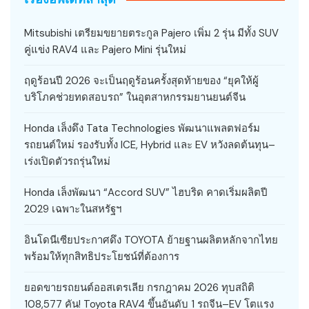
Mitsubishi เตรียมขยายตระกูล Pajero เพิ่ม 2 รุ่น มีทั้ง SUV
คู่แข่ง RAV4 และ Pajero Mini รุ่นใหม่
ฤดูร้อนปี 2026 จะเป็นฤดูร้อนครั้งสุดท้ายของ “ยุคให้ผู้
บริโภคช่วยทดสอบรถ” ในอุตสาหกรรมยานยนต์จีน
Honda เล็งดึง Tata Technologies พัฒนาแพลตฟอร์ม
รถยนต์ใหม่ รองรับทั้ง ICE, Hybrid และ EV หวังลดต้นทุน–
เร่งเปิดตัวรถรุ่นใหม่
Honda เล็งพัฒนา “Accord SUV” ไฮบริด คาดเริ่มผลิตปี
2029 เฉพาะในสหรัฐฯ
อินโดนีเซียประกาศดึง TOYOTA ย้ายฐานผลิตหลักจากไทย
พร้อมให้ทุกสิทธิประโยชน์ที่ต้องการ
ยอดขายรถยนต์ออสเตรเลีย กรกฎาคม 2026 ทุบสถิติ
108,577 คัน! Toyota RAV4 ขึ้นอันดับ 1 รถจีน–EV โตแรง