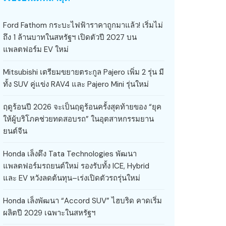
Ford Fathom กระบะไฟฟ้าราคาถูกมาแล้ว! เริ่มไม่
ถึง 1 ล้านบาทในสหรัฐฯ เปิดตัวปี 2027 บน
แพลตฟอร์ม EV ใหม่
Mitsubishi เตรียมขยายตระกูล Pajero เพิ่ม 2 รุ่น มี
ทั้ง SUV คู่แข่ง RAV4 และ Pajero Mini รุ่นใหม่
ฤดูร้อนปี 2026 จะเป็นฤดูร้อนครั้งสุดท้ายของ “ยุค
ให้ผู้บริโภคช่วยทดสอบรถ” ในอุตสาหกรรมยาน
ยนต์จีน
Honda เล็งดึง Tata Technologies พัฒนา
แพลตฟอร์มรถยนต์ใหม่ รองรับทั้ง ICE, Hybrid
และ EV หวังลดต้นทุน–เร่งเปิดตัวรถรุ่นใหม่
Honda เล็งพัฒนา “Accord SUV” ไฮบริด คาดเริ่ม
ผลิตปี 2029 เฉพาะในสหรัฐฯ