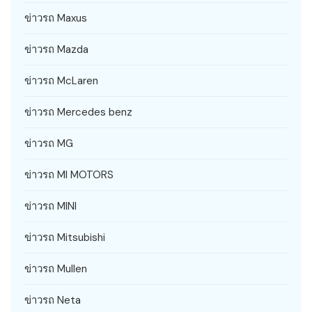
ข่าวรถ Maxus
ข่าวรถ Mazda
ข่าวรถ McLaren
ข่าวรถ Mercedes benz
ข่าวรถ MG
ข่าวรถ MI MOTORS
ข่าวรถ MINI
ข่าวรถ Mitsubishi
ข่าวรถ Mullen
ข่าวรถ Neta