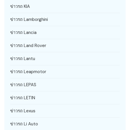
ข่าวรถ KIA
ข่าวรถ Lamborghini
ข่าวรถ Lancia
ข่าวรถ Land Rover
ข่าวรถ Lantu
ข่าวรถ Leapmotor
ข่าวรถ LEPAS
ข่าวรถ LETIN
ข่าวรถ Lexus
ข่าวรถ Li Auto