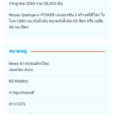
กรกฎาคม 2569 รวม 58,402 คัน
Nissan Qashqai e-POWER เจเนอเรชัน 3 สร้างสถิติโลก วิ่ง
ไกล 1,980 กม./ถังน้ำมัน ขนาดถังน้ำมัน 55 ลิตร หรือ เฉลี่ย
36 กม./ลิตร
หมวดหมู่
News ข่าวรถยนต์รถใหม่
JuneYao Auto
KG Mobility
การดูแลรถยนต์
ข่าว CATL