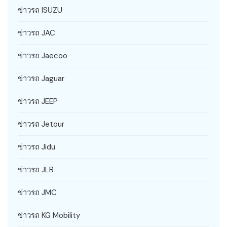
ข่าวรถ ISUZU
ข่าวรถ JAC
ข่าวรถ Jaecoo
ข่าวรถ Jaguar
ข่าวรถ JEEP
ข่าวรถ Jetour
ข่าวรถ Jidu
ข่าวรถ JLR
ข่าวรถ JMC
ข่าวรถ KG Mobility