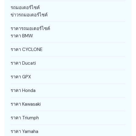
รถมอเตอร์ไซค์
ข่าวรถมอเตอร์ไซค์
ราคารถมอเตอร์ไซค์
ราคา BMW
ราคา CYCLONE
ราคา Ducati
ราคา GPX
ราคา Honda
ราคา Kawasaki
ราคา Triumph
ราคา Yamaha