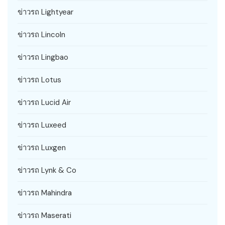
ข่าวรถ Lightyear
ข่าวรถ Lincoln
ข่าวรถ Lingbao
ข่าวรถ Lotus
ข่าวรถ Lucid Air
ข่าวรถ Luxeed
ข่าวรถ Luxgen
ข่าวรถ Lynk & Co
ข่าวรถ Mahindra
ข่าวรถ Maserati