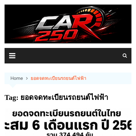
Skip
to
content
Home
ยอดจดทะเบียนรถยนต์ไฟฟ้า
Tag:
ยอดจดทะเบียนรถยนต์ไฟฟ้า