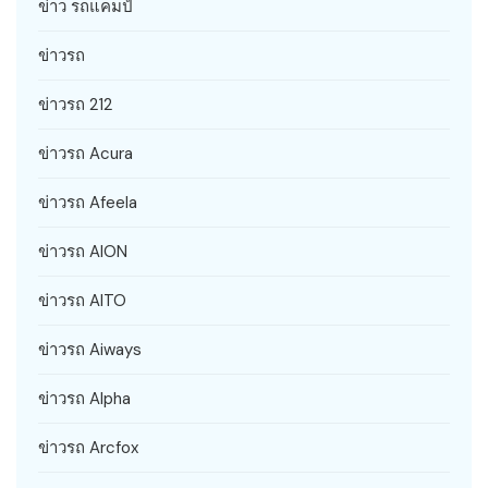
ข่าว รถแคมป์
ข่าวรถ
ข่าวรถ 212
ข่าวรถ Acura
ข่าวรถ Afeela
ข่าวรถ AION
ข่าวรถ AITO
ข่าวรถ Aiways
ข่าวรถ Alpha
ข่าวรถ Arcfox