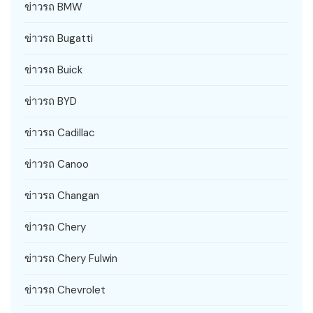
ข่าวรถ BMW
ข่าวรถ Bugatti
ข่าวรถ Buick
ข่าวรถ BYD
ข่าวรถ Cadillac
ข่าวรถ Canoo
ข่าวรถ Changan
ข่าวรถ Chery
ข่าวรถ Chery Fulwin
ข่าวรถ Chevrolet