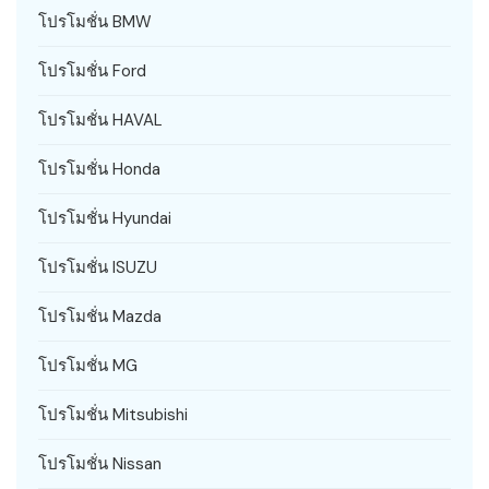
โปรโมชั่น BMW
โปรโมชั่น Ford
โปรโมชั่น HAVAL
โปรโมชั่น Honda
โปรโมชั่น Hyundai
โปรโมชั่น ISUZU
โปรโมชั่น Mazda
โปรโมชั่น MG
โปรโมชั่น Mitsubishi
โปรโมชั่น Nissan