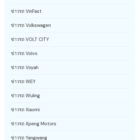
ข่าวรถ VinFast
ข่าวรถ Volkswagen
ข่าวรถ VOLT CITY
ข่าวรถ Volvo
ข่าวรถ Voyah
ข่าวรถ WEY
ข่าวรถ Wuling
ข่าวรถ Xiaomi
ข่าวรถ Xpeng Motors
ข่าวรถ Yangwang