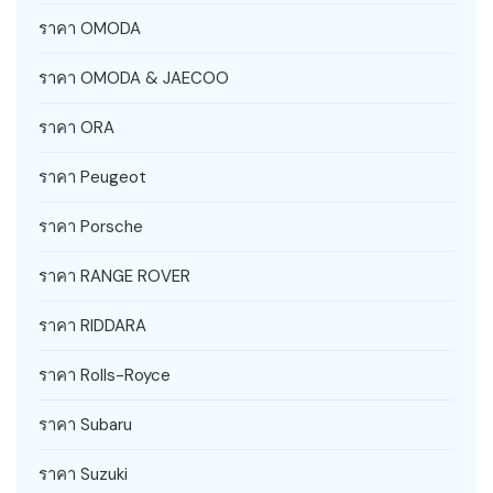
ราคา OMODA
ราคา OMODA & JAECOO
ราคา ORA
ราคา Peugeot
ราคา Porsche
ราคา RANGE ROVER
ราคา RIDDARA
ราคา Rolls-Royce
ราคา Subaru
ราคา Suzuki