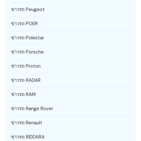
ข่าวรถ Peugeot
ข่าวรถ POER
ข่าวรถ Polestar
ข่าวรถ Porsche
ข่าวรถ Proton
ข่าวรถ RADAR
ข่าวรถ RAM
ข่าวรถ Range Rover
ข่าวรถ Renault
ข่าวรถ RIDDARA