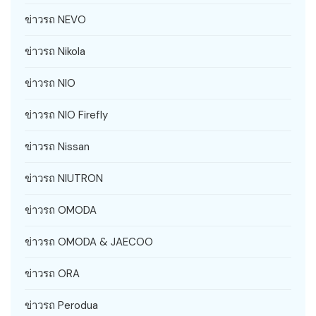
ข่าวรถ NEVO
ข่าวรถ Nikola
ข่าวรถ NIO
ข่าวรถ NIO Firefly
ข่าวรถ Nissan
ข่าวรถ NIUTRON
ข่าวรถ OMODA
ข่าวรถ OMODA & JAECOO
ข่าวรถ ORA
ข่าวรถ Perodua