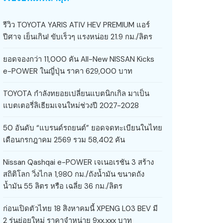
รีวิว TOYOTA YARIS ATIV HEV PREMIUM แอร์
ปีศาจ เย็นเกิน! ขับเร็วๆ แรงหน่อย 21.9 กม./ลิตร
ยอดจองกว่า 11,000 คัน All-New NISSAN Kicks
e-POWER ในญี่ปุ่น ราคา 629,000 บาท
TOYOTA กำลังทยอยเปลี่ยนแบตนิกเกิล มาเป็น
แบตเตอรี่ลิเธียมเจนใหม่ช่วงปี 2027-2028
50 อันดับ “แบรนด์รถยนต์” ยอดจดทะเบียนในไทย
เดือนกรกฎาคม 2569 รวม 58,402 คัน
Nissan Qashqai e-POWER เจเนอเรชัน 3 สร้าง
สถิติโลก วิ่งไกล 1,980 กม./ถังน้ำมัน ขนาดถัง
น้ำมัน 55 ลิตร หรือ เฉลี่ย 36 กม./ลิตร
ก่อนเปิดตัวไทย 18 สิงหาคมนี้ XPENG L03 BEV มี
2 รุ่นย่อยใหม่ ราคาจำหน่าย 9xx,xxx บาท