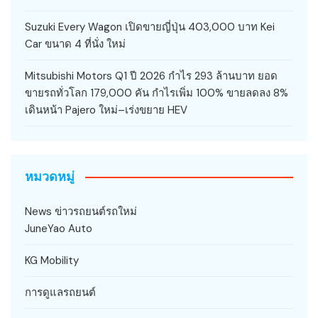
Suzuki Every Wagon เปิดขายญี่ปุ่น 403,000 บาท Kei
Car ขนาด 4 ที่นั่ง ใหม่
Mitsubishi Motors Q1 ปี 2026 กำไร 293 ล้านบาท ยอด
ขายรถทั่วโลก 179,000 คัน กำไรเพิ่ม 100% ขายลดลง 8%
เดินหน้า Pajero ใหม่–เร่งขยาย HEV
หมวดหมู่
News ข่าวรถยนต์รถใหม่
JuneYao Auto
KG Mobility
การดูแลรถยนต์