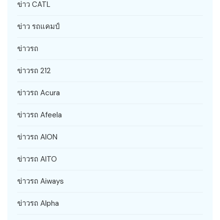
ข่าว CATL
ข่าว รถแคมป์
ข่าวรถ
ข่าวรถ 212
ข่าวรถ Acura
ข่าวรถ Afeela
ข่าวรถ AION
ข่าวรถ AITO
ข่าวรถ Aiways
ข่าวรถ Alpha