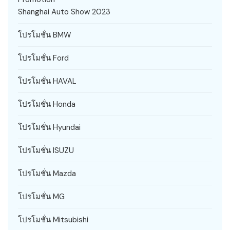
Shanghai Auto Show 2023
โปรโมชั่น BMW
โปรโมชั่น Ford
โปรโมชั่น HAVAL
โปรโมชั่น Honda
โปรโมชั่น Hyundai
โปรโมชั่น ISUZU
โปรโมชั่น Mazda
โปรโมชั่น MG
โปรโมชั่น Mitsubishi