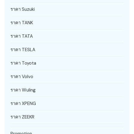
ราคา Suzuki
ราคา TANK
ราคา TATA
ราคา TESLA
ราคา Toyota
ราคา Volvo
ราคา Wuling
ราคา XPENG
ราคา ZEEKR
Promotion