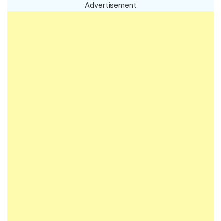
Advertisement