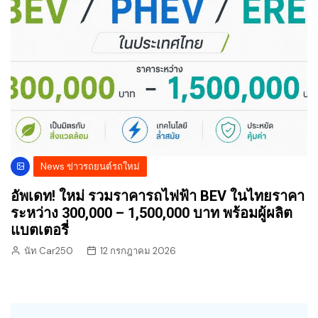
News ข่าวรถยนต์รถใหม่
อัพเดท! ใหม่ รวมราคารถไฟฟ้า BEV ในไทยราคา
ระหว่าง 300,000 – 1,500,000 บาท พร้อมผู้ผลิต
แบตเตอรี่
นัท Car250
12 กรกฎาคม 2026