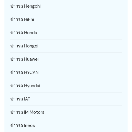
ข่าวรถ Hengchi
ข่าวรถ HiPhi
ข่าวรถ Honda
ข่าวรถ Hongqi
ข่าวรถ Huawei
ข่าวรถ HYCAN
ข่าวรถ Hyundai
ข่าวรถ IAT
ข่าวรถ IM Motors
ข่าวรถ Ineos