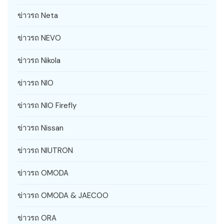
ข่าวรถ Neta
ข่าวรถ NEVO
ข่าวรถ Nikola
ข่าวรถ NIO
ข่าวรถ NIO Firefly
ข่าวรถ Nissan
ข่าวรถ NIUTRON
ข่าวรถ OMODA
ข่าวรถ OMODA & JAECOO
ข่าวรถ ORA