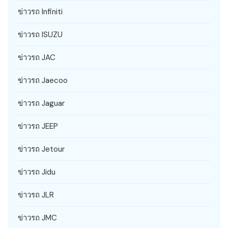
ข่าวรถ Infiniti
ข่าวรถ ISUZU
ข่าวรถ JAC
ข่าวรถ Jaecoo
ข่าวรถ Jaguar
ข่าวรถ JEEP
ข่าวรถ Jetour
ข่าวรถ Jidu
ข่าวรถ JLR
ข่าวรถ JMC