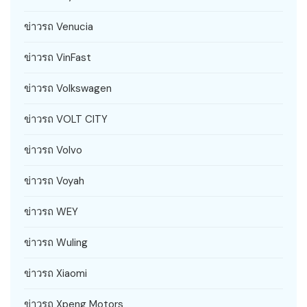
ข่าวรถ Venucia
ข่าวรถ VinFast
ข่าวรถ Volkswagen
ข่าวรถ VOLT CITY
ข่าวรถ Volvo
ข่าวรถ Voyah
ข่าวรถ WEY
ข่าวรถ Wuling
ข่าวรถ Xiaomi
ข่าวรถ Xpeng Motors