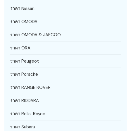
ราคา Nissan
ราคา OMODA
ราคา OMODA & JAECOO
ราคา ORA
ราคา Peugeot
ราคา Porsche
ราคา RANGE ROVER
ราคา RIDDARA
ราคา Rolls-Royce
ราคา Subaru