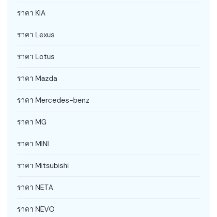
ราคา KIA
ราคา Lexus
ราคา Lotus
ราคา Mazda
ราคา Mercedes-benz
ราคา MG
ราคา MINI
ราคา Mitsubishi
ราคา NETA
ราคา NEVO