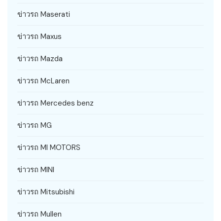
ข่าวรถ Maserati
ข่าวรถ Maxus
ข่าวรถ Mazda
ข่าวรถ McLaren
ข่าวรถ Mercedes benz
ข่าวรถ MG
ข่าวรถ MI MOTORS
ข่าวรถ MINI
ข่าวรถ Mitsubishi
ข่าวรถ Mullen