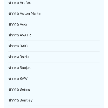
ข่าวรถ Arcfox
ข่าวรถ Aston Martin
ข่าวรถ Audi
ข่าวรถ AVATR
ข่าวรถ BAIC
ข่าวรถ Baidu
ข่าวรถ Baojun
ข่าวรถ BAW
ข่าวรถ Beijing
ข่าวรถ Bentley