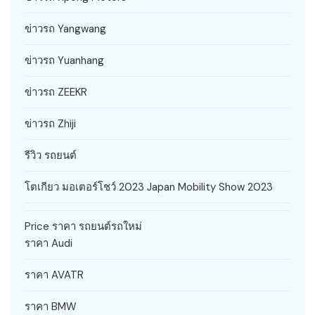
ข่าวรถ Yangwang
ข่าวรถ Yuanhang
ข่าวรถ ZEEKR
ข่าวรถ Zhiji
รีวิว รถยนต์
โตเกียว มอเตอร์โชว์ 2023 Japan Mobility Show 2023
Price ราคา รถยนต์รถใหม่
ราคา Audi
ราคา AVATR
ราคา BMW