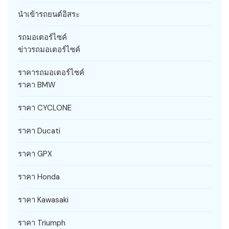
นำเข้ารถยนต์อิสระ
รถมอเตอร์ไซค์
ข่าวรถมอเตอร์ไซค์
ราคารถมอเตอร์ไซค์
ราคา BMW
ราคา CYCLONE
ราคา Ducati
ราคา GPX
ราคา Honda
ราคา Kawasaki
ราคา Triumph