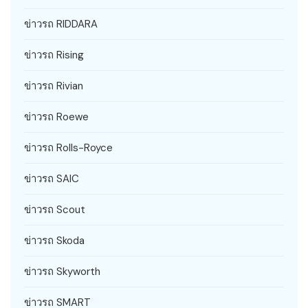
ข่าวรถ RIDDARA
ข่าวรถ Rising
ข่าวรถ Rivian
ข่าวรถ Roewe
ข่าวรถ Rolls-Royce
ข่าวรถ SAIC
ข่าวรถ Scout
ข่าวรถ Skoda
ข่าวรถ Skyworth
ข่าวรถ SMART