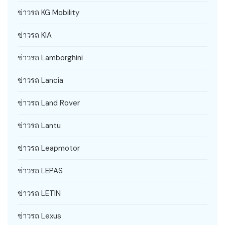
ข่าวรถ KG Mobility
ข่าวรถ KIA
ข่าวรถ Lamborghini
ข่าวรถ Lancia
ข่าวรถ Land Rover
ข่าวรถ Lantu
ข่าวรถ Leapmotor
ข่าวรถ LEPAS
ข่าวรถ LETIN
ข่าวรถ Lexus