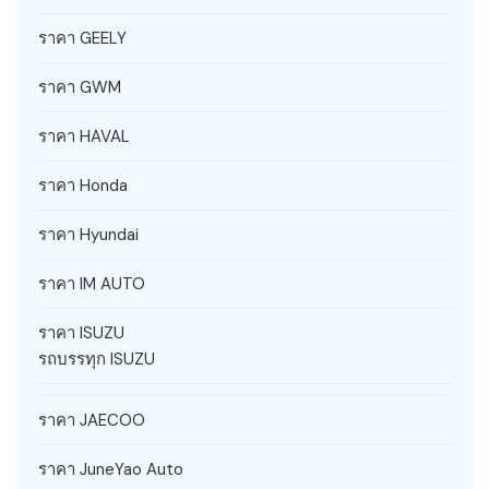
ราคา GEELY
ราคา GWM
ราคา HAVAL
ราคา Honda
ราคา Hyundai
ราคา IM AUTO
ราคา ISUZU
รถบรรทุก ISUZU
ราคา JAECOO
ราคา JuneYao Auto