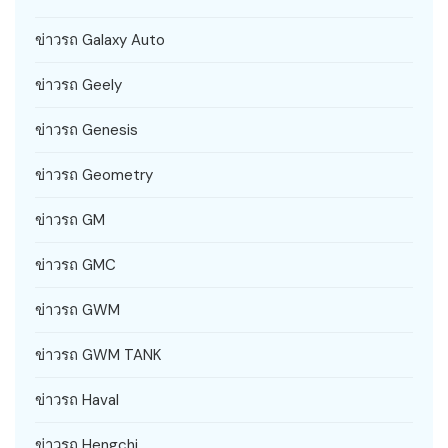
ข่าวรถ Galaxy Auto
ข่าวรถ Geely
ข่าวรถ Genesis
ข่าวรถ Geometry
ข่าวรถ GM
ข่าวรถ GMC
ข่าวรถ GWM
ข่าวรถ GWM TANK
ข่าวรถ Haval
ข่าวรถ Hengchi