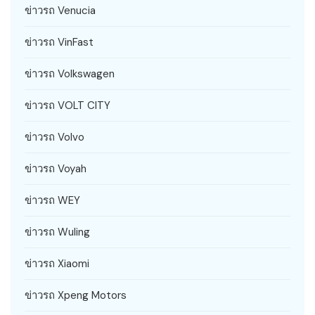
ข่าวรถ Venucia
ข่าวรถ VinFast
ข่าวรถ Volkswagen
ข่าวรถ VOLT CITY
ข่าวรถ Volvo
ข่าวรถ Voyah
ข่าวรถ WEY
ข่าวรถ Wuling
ข่าวรถ Xiaomi
ข่าวรถ Xpeng Motors