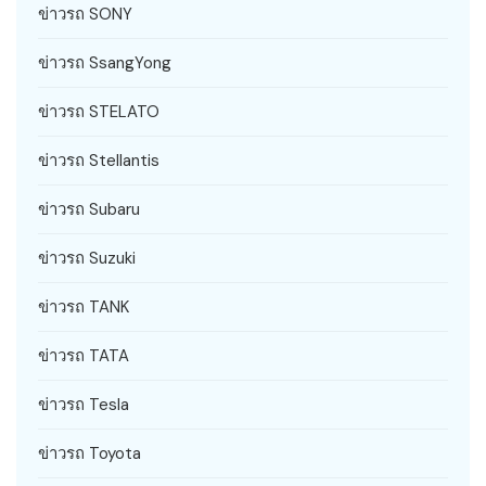
ข่าวรถ SONY
ข่าวรถ SsangYong
ข่าวรถ STELATO
ข่าวรถ Stellantis
ข่าวรถ Subaru
ข่าวรถ Suzuki
ข่าวรถ TANK
ข่าวรถ TATA
ข่าวรถ Tesla
ข่าวรถ Toyota