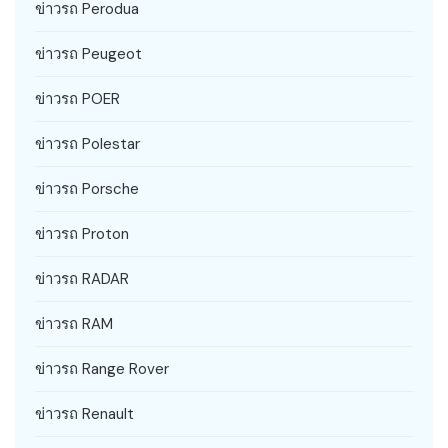
ข่าวรถ Perodua
ข่าวรถ Peugeot
ข่าวรถ POER
ข่าวรถ Polestar
ข่าวรถ Porsche
ข่าวรถ Proton
ข่าวรถ RADAR
ข่าวรถ RAM
ข่าวรถ Range Rover
ข่าวรถ Renault