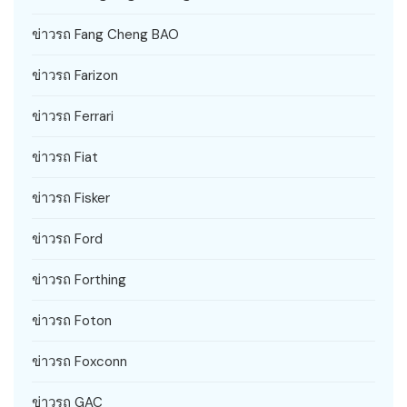
ข่าวรถ Fang Cheng BAO
ข่าวรถ Farizon
ข่าวรถ Ferrari
ข่าวรถ Fiat
ข่าวรถ Fisker
ข่าวรถ Ford
ข่าวรถ Forthing
ข่าวรถ Foton
ข่าวรถ Foxconn
ข่าวรถ GAC