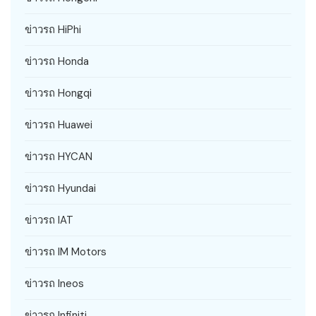
ข่าวรถ HiPhi
ข่าวรถ Honda
ข่าวรถ Hongqi
ข่าวรถ Huawei
ข่าวรถ HYCAN
ข่าวรถ Hyundai
ข่าวรถ IAT
ข่าวรถ IM Motors
ข่าวรถ Ineos
ข่าวรถ Infiniti