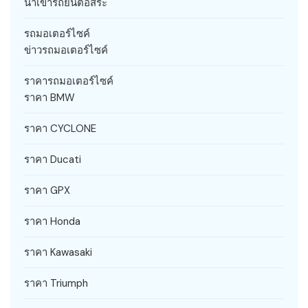
นำเข้ารถยนต์อิสระ
รถมอเตอร์ไซค์
ข่าวรถมอเตอร์ไซค์
ราคารถมอเตอร์ไซค์
ราคา BMW
ราคา CYCLONE
ราคา Ducati
ราคา GPX
ราคา Honda
ราคา Kawasaki
ราคา Triumph