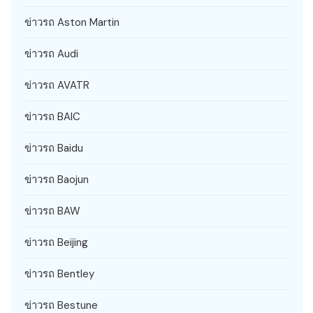
ข่าวรถ Aston Martin
ข่าวรถ Audi
ข่าวรถ AVATR
ข่าวรถ BAIC
ข่าวรถ Baidu
ข่าวรถ Baojun
ข่าวรถ BAW
ข่าวรถ Beijing
ข่าวรถ Bentley
ข่าวรถ Bestune