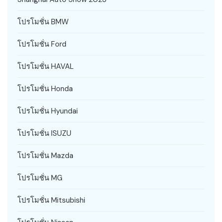
โปรโมชั่น BMW
โปรโมชั่น Ford
โปรโมชั่น HAVAL
โปรโมชั่น Honda
โปรโมชั่น Hyundai
โปรโมชั่น ISUZU
โปรโมชั่น Mazda
โปรโมชั่น MG
โปรโมชั่น Mitsubishi