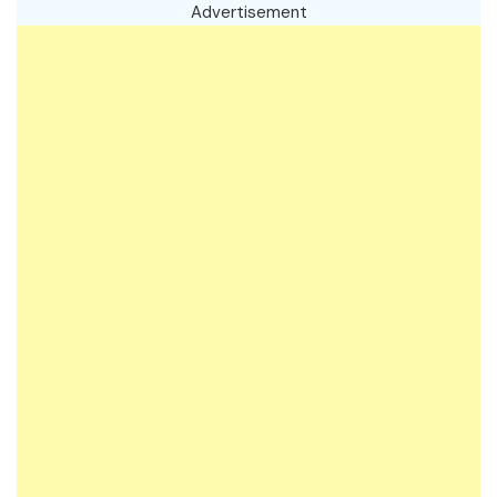
Advertisement