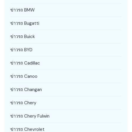
ข่าวรถ BMW
ข่าวรถ Bugatti
ข่าวรถ Buick
ข่าวรถ BYD
ข่าวรถ Cadillac
ข่าวรถ Canoo
ข่าวรถ Changan
ข่าวรถ Chery
ข่าวรถ Chery Fulwin
ข่าวรถ Chevrolet