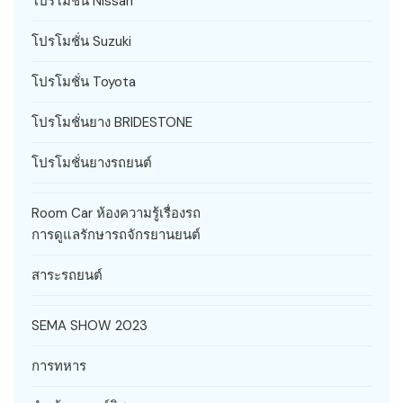
โปรโมชั่น Nissan
โปรโมชั่น Suzuki
โปรโมชั่น Toyota
โปรโมชั่นยาง BRIDESTONE
โปรโมชั่นยางรถยนต์
Room Car ห้องความรู้เรื่องรถ
การดูแลรักษารถจักรยานยนต์
สาระรถยนต์
SEMA SHOW 2023
การทหาร