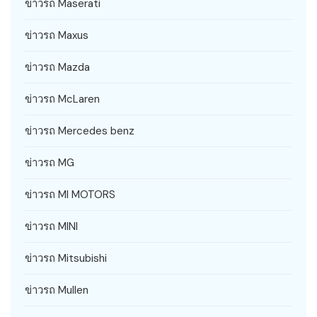
ข่าวรถ Maserati
ข่าวรถ Maxus
ข่าวรถ Mazda
ข่าวรถ McLaren
ข่าวรถ Mercedes benz
ข่าวรถ MG
ข่าวรถ MI MOTORS
ข่าวรถ MINI
ข่าวรถ Mitsubishi
ข่าวรถ Mullen