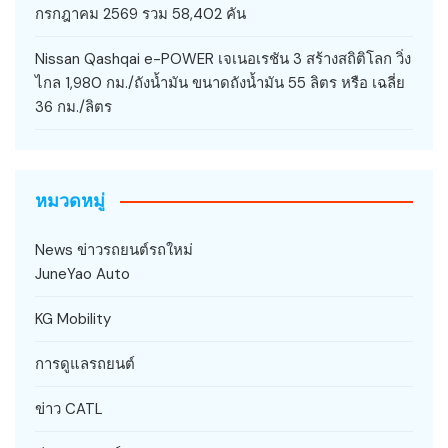
กรกฎาคม 2569 รวม 58,402 คัน
Nissan Qashqai e-POWER เจเนอเรชัน 3 สร้างสถิติโลก วิ่ง
ไกล 1,980 กม./ถังน้ำมัน ขนาดถังน้ำมัน 55 ลิตร หรือ เฉลี่ย
36 กม./ลิตร
หมวดหมู่
News ข่าวรถยนต์รถใหม่
JuneYao Auto
KG Mobility
การดูแลรถยนต์
ข่าว CATL