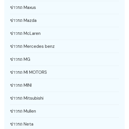
ข่าวรถ Maxus
ข่าวรถ Mazda
ข่าวรถ McLaren
ข่าวรถ Mercedes benz
ข่าวรถ MG
ข่าวรถ MI MOTORS
ข่าวรถ MINI
ข่าวรถ Mitsubishi
ข่าวรถ Mullen
ข่าวรถ Neta