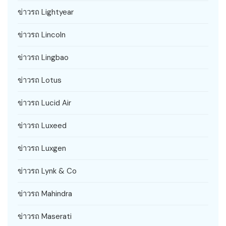
ข่าวรถ Lightyear
ข่าวรถ Lincoln
ข่าวรถ Lingbao
ข่าวรถ Lotus
ข่าวรถ Lucid Air
ข่าวรถ Luxeed
ข่าวรถ Luxgen
ข่าวรถ Lynk & Co
ข่าวรถ Mahindra
ข่าวรถ Maserati