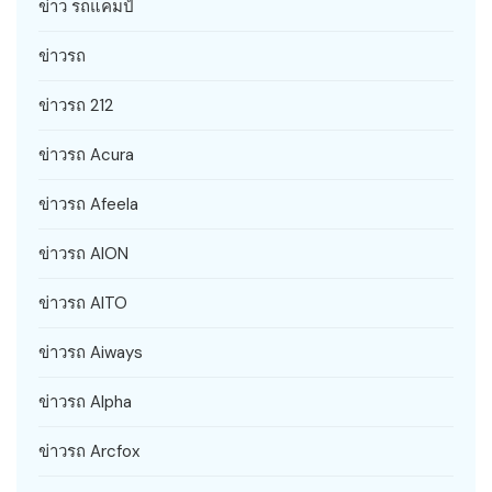
ข่าว รถแคมป์
ข่าวรถ
ข่าวรถ 212
ข่าวรถ Acura
ข่าวรถ Afeela
ข่าวรถ AION
ข่าวรถ AITO
ข่าวรถ Aiways
ข่าวรถ Alpha
ข่าวรถ Arcfox