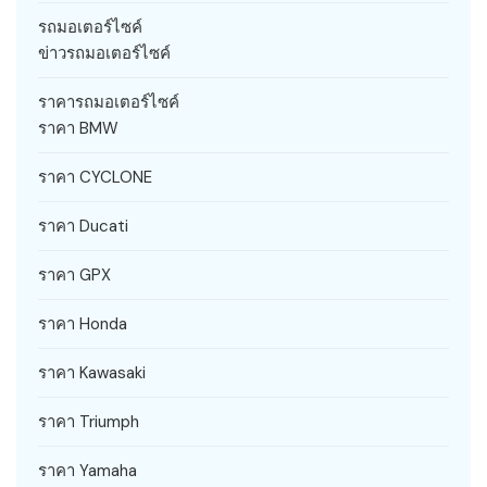
รถมอเตอร์ไซค์
ข่าวรถมอเตอร์ไซค์
ราคารถมอเตอร์ไซค์
ราคา BMW
ราคา CYCLONE
ราคา Ducati
ราคา GPX
ราคา Honda
ราคา Kawasaki
ราคา Triumph
ราคา Yamaha