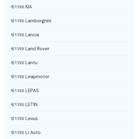
ข่าวรถ KIA
ข่าวรถ Lamborghini
ข่าวรถ Lancia
ข่าวรถ Land Rover
ข่าวรถ Lantu
ข่าวรถ Leapmotor
ข่าวรถ LEPAS
ข่าวรถ LETIN
ข่าวรถ Lexus
ข่าวรถ Li Auto