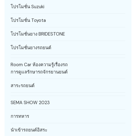
โปรโมชั่น Suzuki
โปรโมชั่น Toyota
โปรโมชั่นยาง BRIDESTONE
โปรโมชั่นยางรถยนต์
Room Car ห้องความรู้เรื่องรถ
การดูแลรักษารถจักรยานยนต์
สาระรถยนต์
SEMA SHOW 2023
การทหาร
นำเข้ารถยนต์อิสระ