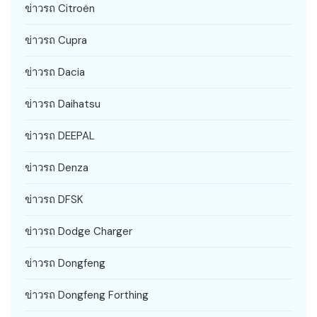
ข่าวรถ Citroën
ข่าวรถ Cupra
ข่าวรถ Dacia
ข่าวรถ Daihatsu
ข่าวรถ DEEPAL
ข่าวรถ Denza
ข่าวรถ DFSK
ข่าวรถ Dodge Charger
ข่าวรถ Dongfeng
ข่าวรถ Dongfeng Forthing