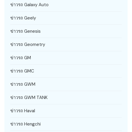
ข่าวรถ Galaxy Auto
ข่าวรถ Geely
ข่าวรถ Genesis
ข่าวรถ Geometry
ข่าวรถ GM
ข่าวรถ GMC
ข่าวรถ GWM
ข่าวรถ GWM TANK
ข่าวรถ Haval
ข่าวรถ Hengchi