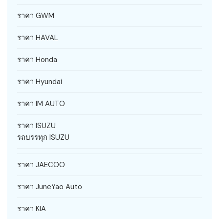
ราคา GWM
ราคา HAVAL
ราคา Honda
ราคา Hyundai
ราคา IM AUTO
ราคา ISUZU
รถบรรทุก ISUZU
ราคา JAECOO
ราคา JuneYao Auto
ราคา KIA