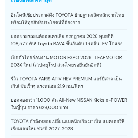
อินโดนีเซียประกาศดึง TOYOTA ย้ายฐานผลิตหลักจากไทย
พร้อมให้ทุกสิทธิประโยชน์ที่ต้องการ
ยอดขายรถยนต์ออสเตรเลีย กรกฎาคม 2026 ทุบสถิติ
108,577 คัน! Toyota RAV4 ขึ้นอันดับ 1 รถจีน–EV โตแรง
เปิดตัวไทยก่อนงาน MOTOR EXPO 2026 : LEAPMOTOR
B03X ใหม่ (สเปคยุโรป ส่วนไทยรอยืนยันอีกที)
รีวิว TOYOTA YARIS ATIV HEV PREMIUM แอร์ปีศาจ เย็น
เกิน! ขับเร็วๆ แรงหน่อย 21.9 กม./ลิตร
ยอดจองกว่า 11,000 คัน All-New NISSAN Kicks e-POWER
ในญี่ปุ่น ราคา 629,000 บาท
TOYOTA กำลังทยอยเปลี่ยนแบตนิกเกิล มาเป็น แบตเตอรี่ลิ
เธียมเจนใหม่ช่วงปี 2027-2028