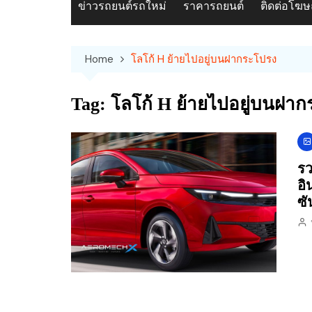
ข่าวรถยนต์รถใหม่
ราคารถยนต์
ติดต่อโฆ
Home
โลโก้ H ย้ายไปอยู่บนฝากระโปรง
Tag:
โลโก้ H ย้ายไปอยู่บนฝา
รว
อิ
ซั