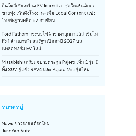
อินโดนีเซียเตรียม EV Incentive ชุดใหม่! แม้ยอด
ขายพุ่ง เน้นดึงโรงงาน–เพิ่ม Local Content แข่ง
ไทยชิงฐานผลิต EV อาเซียน
Ford Fathom กระบะไฟฟ้าราคาถูกมาแล้ว! เริ่มไม่
ถึง 1 ล้านบาทในสหรัฐฯ เปิดตัวปี 2027 บน
แพลตฟอร์ม EV ใหม่
Mitsubishi เตรียมขยายตระกูล Pajero เพิ่ม 2 รุ่น มี
ทั้ง SUV คู่แข่ง RAV4 และ Pajero Mini รุ่นใหม่
หมวดหมู่
News ข่าวรถยนต์รถใหม่
JuneYao Auto