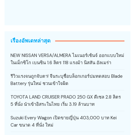
เรื่องอัพเดทล่าสุด
NEW NISSAN VERSA/ALMERA ไมเนอร์เช้นจ์ ออกแบบใหม่
ในเม็กซิโก เบนซิน 1.6 ลิตร 118 แรงม้า นิสสัน อัลเมร่า
รีวิวแรงจนถูกจับตา! จีนระบุชื่อบล็อกเกอร์ปมทดสอบ Blade
Battery รุ่นใหม่ ชวนเข้าใจผิด
TOYOTA LAND CRUISER PRADO 250 GX ดีเซล 2.8 ลิตร
5 ที่นั่ง นำเข้าอิสระในไทย เริ่ม 3.19 ล้านบาท
Suzuki Every Wagon เปิดขายญี่ปุ่น 403,000 บาท Kei
Car ขนาด 4 ที่นั่ง ใหม่