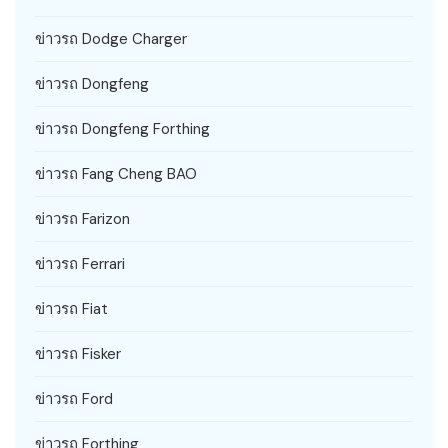
ข่าวรถ Dodge Charger
ข่าวรถ Dongfeng
ข่าวรถ Dongfeng Forthing
ข่าวรถ Fang Cheng BAO
ข่าวรถ Farizon
ข่าวรถ Ferrari
ข่าวรถ Fiat
ข่าวรถ Fisker
ข่าวรถ Ford
ข่าวรถ Forthing