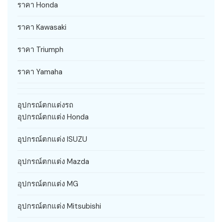
ราคา Honda
ราคา Kawasaki
ราคา Triumph
ราคา Yamaha
อุปกรณ์ตกแต่งรถ
อุปกรณ์ตกแต่ง Honda
อุปกรณ์ตกแต่ง ISUZU
อุปกรณ์ตกแต่ง Mazda
อุปกรณ์ตกแต่ง MG
อุปกรณ์ตกแต่ง Mitsubishi