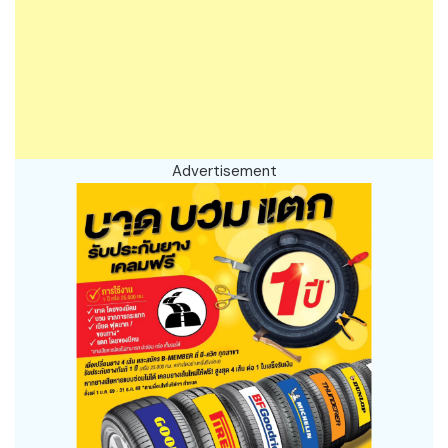
Advertisement