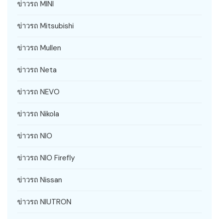
ข่าวรถ MINI
ข่าวรถ Mitsubishi
ข่าวรถ Mullen
ข่าวรถ Neta
ข่าวรถ NEVO
ข่าวรถ Nikola
ข่าวรถ NIO
ข่าวรถ NIO Firefly
ข่าวรถ Nissan
ข่าวรถ NIUTRON