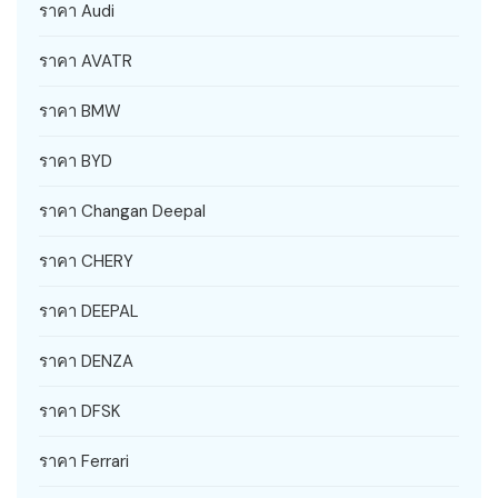
ราคา Audi
ราคา AVATR
ราคา BMW
ราคา BYD
ราคา Changan Deepal
ราคา CHERY
ราคา DEEPAL
ราคา DENZA
ราคา DFSK
ราคา Ferrari