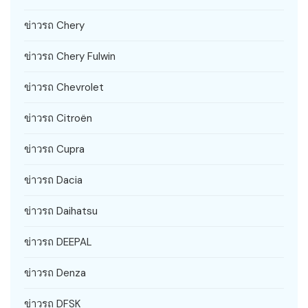
ข่าวรถ Chery
ข่าวรถ Chery Fulwin
ข่าวรถ Chevrolet
ข่าวรถ Citroën
ข่าวรถ Cupra
ข่าวรถ Dacia
ข่าวรถ Daihatsu
ข่าวรถ DEEPAL
ข่าวรถ Denza
ข่าวรถ DFSK