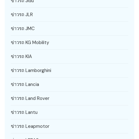
ข่าวรถ Jidu
ข่าวรถ JLR
ข่าวรถ JMC
ข่าวรถ KG Mobility
ข่าวรถ KIA
ข่าวรถ Lamborghini
ข่าวรถ Lancia
ข่าวรถ Land Rover
ข่าวรถ Lantu
ข่าวรถ Leapmotor