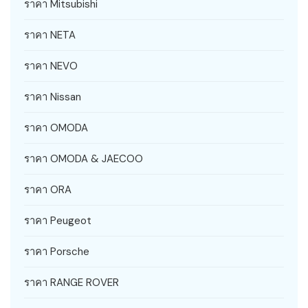
ราคา Mitsubishi
ราคา NETA
ราคา NEVO
ราคา Nissan
ราคา OMODA
ราคา OMODA & JAECOO
ราคา ORA
ราคา Peugeot
ราคา Porsche
ราคา RANGE ROVER