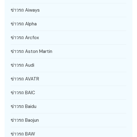
ข่าวรถ Aiways
ข่าวรถ Alpha
ข่าวรถ Arcfox
ข่าวรถ Aston Martin
ข่าวรถ Audi
ข่าวรถ AVATR
ข่าวรถ BAIC
ข่าวรถ Baidu
ข่าวรถ Baojun
ข่าวรถ BAW