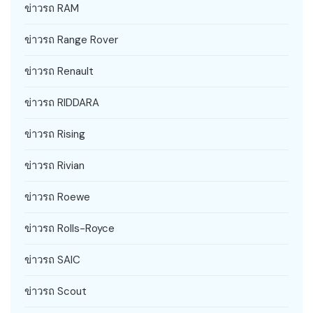
ข่าวรถ RAM
ข่าวรถ Range Rover
ข่าวรถ Renault
ข่าวรถ RIDDARA
ข่าวรถ Rising
ข่าวรถ Rivian
ข่าวรถ Roewe
ข่าวรถ Rolls-Royce
ข่าวรถ SAIC
ข่าวรถ Scout