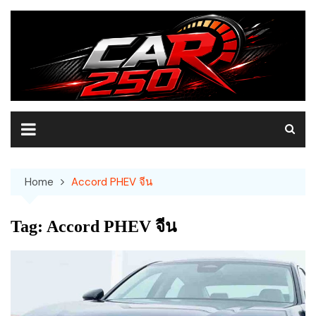
Skip
to
content
Home
Accord PHEV จีน
Tag:
Accord PHEV จีน