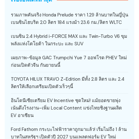
รวมภาพคันจริง Honda Prelude ราคา 1.29 ล้านบาทในญี่ปุ่น
เบนซินไฮบริด 2.0 ลิตร 184 แรงม้า 23.6 กม./ลิตร WLTC
เบนซิน 2.4 Hybrid i-FORCE MAX และ Twin-Turbo V6 ขุม
พลังแห่งโตโยต้า ในกระบะ และ SUV
เผยภาพ-ข้อมูล GAC Trumpchi Yue 7 ออฟโรด PHEV ใหม่
ก่อนเปิดตัวจีน กันยายนนี้
TOYOTA HILUX TRAVO Z-Edition มีทั้ง 2.8 ลิตร และ 2.4
ลิตรให้เลือกเตรียมเปิดตัวเร็วๆนี้
อินโดนีเซียเตรียม EV Incentive ชุดใหม่! แม้ยอดขายพุ่ง
เน้นดึงโรงงาน–เพิ่ม Local Content แข่งไทยชิงฐานผลิต
EV อาเซียน
Ford Fathom กระบะไฟฟ้าราคาถูกมาแล้ว! เริ่มไม่ถึง 1 ล้าน
บาทในสหรัฐฯ เปิดตัวปี 2027 บนแพลตฟอร์ม EV ใหม่