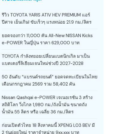
รีวิว TOYOTA YARIS ATIV HEV PREMIUM แอร์
ปีศาจ เย็นเกิน! ขับเร็วๆ แรงหน่อย 21.9 กม./ลิตร
ยอดจองกว่า 11,000 คัน All-New NISSAN Kicks
e-POWER ในญี่ปุ่น ราคา 629,000 บาท
TOYOTA กำลังทยอยเปลี่ยนแบตนิกเกิล มาเป็น
แบตเตอรี่ลิเธียมเจนใหม่ช่วงปี 2027-2028
50 อันดับ “แบรนด์รถยนต์” ยอดจดทะเบียนในไทย
เดือนกรกฎาคม 2569 รวม 58,402 คัน
Nissan Qashqai e-POWER เจเนอเรชัน 3 สร้าง
สถิติโลก วิ่งไกล 1,980 กม./ถังน้ำมัน ขนาดถัง
น้ำมัน 55 ลิตร หรือ เฉลี่ย 36 กม./ลิตร
ก่อนเปิดตัวไทย 18 สิงหาคมนี้ XPENG L03 BEV มี
2 รุ่นย่อยใหม่ ราคาจำหน่าย 9xx,xxx บาท