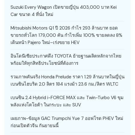
Suzuki Every Wagon เปิดขายญี่ปุ่น 403,000 บาท Kei
Car ขนาด 4 ที่นั่ง ใหม่
Mitsubishi Motors Q1 ปี 2026 กำไร 293 ล้านบาท ยอด
ขายรถทั่วโลก 179,000 คัน กำไรเพิ่ม 100% ขายลดลง 8%
เดินหน้า Pajero ใหม่–เร่งขยาย HEV
อินโดนีเซียประกาศดึง TOYOTA ย้ายฐานผลิตหลักจากไทย
พร้อมให้ทุกสิทธิประโยชน์ที่ต้องการ
รวมภาพคันจริง Honda Prelude ราคา 1.29 ล้านบาทในญี่ปุ่น
เบนซินไฮบริด 2.0 ลิตร 184 แรงม้า 23.6 กม./ลิตร WLTC
เบนซิน 2.4 Hybrid i-FORCE MAX และ Twin-Turbo V6 ขุม
พลังแห่งโตโยต้า ในกระบะ และ SUV
เผยภาพ-ข้อมูล GAC Trumpchi Yue 7 ออฟโรด PHEV ใหม่
ก่อนเปิดตัวจีน กันยายนนี้