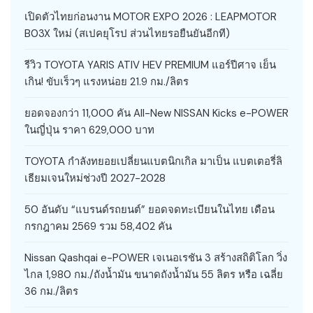
เปิดตัวไทยก่อนงาน MOTOR EXPO 2026 : LEAPMOTOR
B03X ใหม่ (สเปคยุโรป ส่วนไทยรอยืนยันอีกที)
รีวิว TOYOTA YARIS ATIV HEV PREMIUM แอร์ปีศาจ เย็น
เกิน! ขับเร็วๆ แรงหน่อย 21.9 กม./ลิตร
ยอดจองกว่า 11,000 คัน All-New NISSAN Kicks e-POWER
ในญี่ปุ่น ราคา 629,000 บาท
TOYOTA กำลังทยอยเปลี่ยนแบตนิกเกิล มาเป็น แบตเตอรี่ลิ
เธียมเจนใหม่ช่วงปี 2027-2028
50 อันดับ “แบรนด์รถยนต์” ยอดจดทะเบียนในไทย เดือน
กรกฎาคม 2569 รวม 58,402 คัน
Nissan Qashqai e-POWER เจเนอเรชัน 3 สร้างสถิติโลก วิ่ง
ไกล 1,980 กม./ถังน้ำมัน ขนาดถังน้ำมัน 55 ลิตร หรือ เฉลี่ย
36 กม./ลิตร