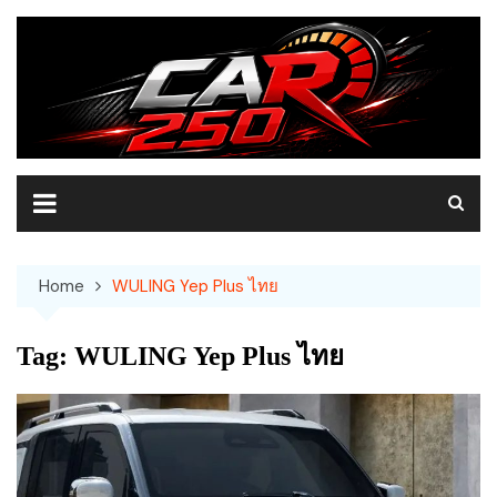
Skip
to
content
Home
WULING Yep Plus ไทย
Tag:
WULING Yep Plus ไทย