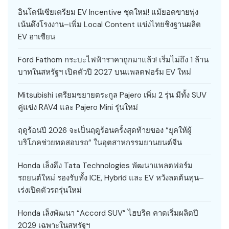
อินโดนีเซียเตรียม EV Incentive ชุดใหม่! แม้ยอดขายพุ่ง
เน้นดึงโรงงาน–เพิ่ม Local Content แข่งไทยชิงฐานผลิต
EV อาเซียน
Ford Fathom กระบะไฟฟ้าราคาถูกมาแล้ว! เริ่มไม่ถึง 1 ล้าน
บาทในสหรัฐฯ เปิดตัวปี 2027 บนแพลตฟอร์ม EV ใหม่
Mitsubishi เตรียมขยายตระกูล Pajero เพิ่ม 2 รุ่น มีทั้ง SUV
คู่แข่ง RAV4 และ Pajero Mini รุ่นใหม่
ฤดูร้อนปี 2026 จะเป็นฤดูร้อนครั้งสุดท้ายของ “ยุคให้ผู้
บริโภคช่วยทดสอบรถ” ในอุตสาหกรรมยานยนต์จีน
Honda เล็งดึง Tata Technologies พัฒนาแพลตฟอร์ม
รถยนต์ใหม่ รองรับทั้ง ICE, Hybrid และ EV หวังลดต้นทุน–
เร่งเปิดตัวรถรุ่นใหม่
Honda เล็งพัฒนา “Accord SUV” ไฮบริด คาดเริ่มผลิตปี
2029 เฉพาะในสหรัฐฯ