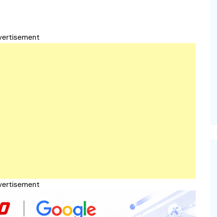
vertisement
vertisement