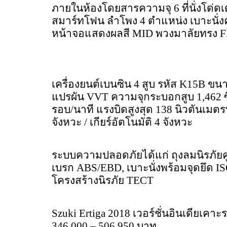
ภายในห้องโดยสารความจุ 6 ที่นั่งโด่ดเด
สมาร์ทโฟน ลำโพง 4 ตำแหน่ง เบาะนั่ง
หน้าจอแสดงผลสี MID พวงมาลัยทรง Fla
เครื่องยนต์เบนซิน 4 สูบ รหัส K15B ข
แปรผัน VVT ความจุกระบอกสูบ 1,462 ซีซี
รอบ/นาที แรงบิดสูงสุด 138 นิวตันเมตรที
จังหวะ / เกียร์อัตโนมัติ 4 จังหวะ
ระบบความปลอดภัยได้แก่ ถุงลมนิรภัยค
เบรก ABS/EBD, เบาะนั่งพร้อมจุดยึด I
โครงสร้างนิรภัย TECT
Szuki Ertiga 2018 เวอร์ชั่นอินเดียเคา
346,000 – 506,950 บาท