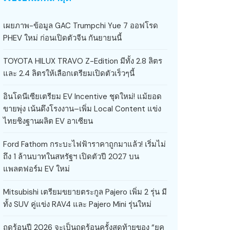
เผยภาพ-ข้อมูล GAC Trumpchi Yue 7 ออฟโรด
PHEV ใหม่ ก่อนเปิดตัวจีน กันยายนนี้
TOYOTA HILUX TRAVO Z-Edition มีทั้ง 2.8 ลิตร
และ 2.4 ลิตรให้เลือกเตรียมเปิดตัวเร็วๆนี้
อินโดนีเซียเตรียม EV Incentive ชุดใหม่! แม้ยอด
ขายพุ่ง เน้นดึงโรงงาน–เพิ่ม Local Content แข่ง
ไทยชิงฐานผลิต EV อาเซียน
Ford Fathom กระบะไฟฟ้าราคาถูกมาแล้ว! เริ่มไม่
ถึง 1 ล้านบาทในสหรัฐฯ เปิดตัวปี 2027 บน
แพลตฟอร์ม EV ใหม่
Mitsubishi เตรียมขยายตระกูล Pajero เพิ่ม 2 รุ่น มี
ทั้ง SUV คู่แข่ง RAV4 และ Pajero Mini รุ่นใหม่
ฤดูร้อนปี 2026 จะเป็นฤดูร้อนครั้งสุดท้ายของ “ยุค