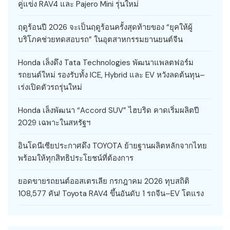
คู่แข่ง RAV4 และ Pajero Mini รุ่นใหม่
ฤดูร้อนปี 2026 จะเป็นฤดูร้อนครั้งสุดท้ายของ “ยุคให้ผู้
บริโภคช่วยทดสอบรถ” ในอุตสาหกรรมยานยนต์จีน
Honda เล็งดึง Tata Technologies พัฒนาแพลตฟอร์ม
รถยนต์ใหม่ รองรับทั้ง ICE, Hybrid และ EV หวังลดต้นทุน–
เร่งเปิดตัวรถรุ่นใหม่
Honda เล็งพัฒนา “Accord SUV” ไฮบริด คาดเริ่มผลิตปี
2029 เฉพาะในสหรัฐฯ
อินโดนีเซียประกาศดึง TOYOTA ย้ายฐานผลิตหลักจากไทย
พร้อมให้ทุกสิทธิประโยชน์ที่ต้องการ
ยอดขายรถยนต์ออสเตรเลีย กรกฎาคม 2026 ทุบสถิติ
108,577 คัน! Toyota RAV4 ขึ้นอันดับ 1 รถจีน–EV โตแรง