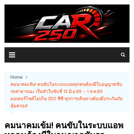
Skip
to
content
Home
คมนาคมเข้ม! คนขับในระบบแอพทุกคนต้องมีใบอนุญาตขับ
รถสาธารณะ เริ่มทำใบขับขี่ 13 มิ.ย.69 – 1 ส.ค.69
มอเตอร์ไซค์ไม่เกิน 250 ซีซี ทุกการเดินทางต้องมีประกันภัย
คุ้มครอง!
คมนาคมเข้ม! คนขับในระบบแอพ