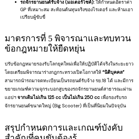
รถจักรยานยนต์รับจ้าง (มอเตอร์ไซค์):
ให้กำหนดอัตราค่า
GP ที่เหมาะสม สะท้อนต้นทุนจริงของไรเดอร์ และห้ามเอา
เปรียบผู้ขับขี่
มาตรการที่ 5 พิจารณาและทบทวน
ข้อกฎหมายให้ยืดหยุ่น
ปรับข้อกฎหมายรองรับโลกยุคใหม่เพื่อให้ปฏิบัติได้จริงในระยะยาว
โดยเตรียมพิจารณาร่างกฎกระทรวงเปิดโอกาสให้
“นิติบุคคล”
สามารถนำรถมาจดทะเบียนเป็นรถยนต์รับจ้าง รย.18 ได้ และมีการ
ขยายเกณฑ์ความจุกระบอกสูบของรถจักรยานยนต์สาธารณะผ่าน
แอปฯ
จากเดิมไม่เกิน 125 cc เป็นไม่เกิน 250 cc
เพื่อรองรับรถ
จักรยานยนต์ขนาดใหญ่ (Big Scooter) ที่เป็นที่นิยมในปัจจุบัน
สรุปกำหนดการและเกณฑ์บังคับ
สำคัญที่คนขับต้องรู้