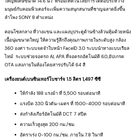
ใหญ่พิเศษขนาด 14.6 นิ้ว พร้อมเทคโนโลยีการโต้ตอบระหว่าง
มนุษย์กับคอมพิวเตอร์จะเพิ่มความสนุกสนานที่ชาญฉลาดยิ่งขึ้น
ลำโพง SONY 8 ตำแหน่ง
คอนโซลกลาง ที่วางแขน และแผงบุประตูด้านข้างล้วนหุ้มด้วยหนัง
เนื้อนุ่มขนาดใหญ่ ให้ความรู้สึกถึงคุณภาพภายในระดับสูง กล้อง
360 องศา ระบบจดจำใบหน้า FaceID 3.0 ระบบนำทางแบบเรียล
ไทม์ ระบบช่วยจอดรถ AI, APA ที่จอดรถอัตโนมัติ 6.0,อัปเกรด
OTA แสงภายในห้องโดยสารปรับได้ 64 สี
เครื่องยนต์เบนซินเทอร์โบชาร์จ 1.5 ลิตร 1,497 ซีซี
ให้กำลัง 188 แรงม้า ที่ 5,500 รอบต่อนาที
แรงบิด 330 นิวตัน-เมตร ที่ 1500-4000 รอบต่อนาที
ส่งกำลังเกียร์อัตโนมัติ DCT 7 สปีต
ความเร็วสูงสุด 200 กม./ชม.
อัตราเร่ง 0-100 กม./ชม. ภายใน 7.8 วินาที