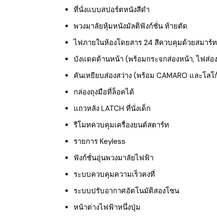
ที่นั่งแบบสปอร์ตหนังสีดำ
พวงมาลัยหุ้มหนังมัลติฟังก์ชั่น ท้ายตัด
ไฟภายในห้องโดยสาร 24 สีควบคุมด้วยสมาร์
บังแดดด้านหน้า (พร้อมกระจกส่องหน้า, ไฟส่อง
คันเหยียบส่องสว่าง (พร้อม CAMARO และโลโก้
กล่องถุงมือที่ล็อคได้
แถวหลัง LATCH ที่นั่งเด็ก
รีโมทควบคุมเครื่องยนต์สตาร์ท
รายการ Keyless
ฟังก์ชั่นอุ่นพวงมาลัยไฟฟ้า
ระบบควบคุมความเร็วคงที่
ระบบปรับอากาศอัตโนมัติสองโซน
หน้าต่างไฟฟ้าหนึ่งปุ่ม