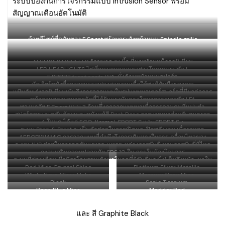
ระบบป้องกันการโจรกรรมแบบ Intrusion Sensor พร้อม
สัญญาณเตือนอัตโนมัติ
ด้วยดีไซน์ที่ดุดันของ F Sport พร้อมกระจังหน้าแบบ Spindle grille
ALUMINUM WHEELS ล้อขนาด 18 นิ้ว ที่มาพร้อมแม็กอลูมิเนียม
LED HEADLIGHTS ไฟที่ถูกออกแบบมาอย่างโดดเด่นรูปตัว L
F SPORT front seats เบาะนั่งด้านหน้าแบบสปอร์ต
หัวเกียร์หนังที่ถูกออกแบบอย่างสวยงามเพื่อให้พอดีกับมือของคุณ
แป้นคันเร่งอลูมิเนียมเน้นถึงการออกแบบในรูปแบบมอเตอร์สปอร์ตที่มีผลต่อการ
หน้าจอแสดงผลมาตรวัดที่ได้รับแรงบันดาลใจมากจากเลกซัส LFA
พัฒนาแพ็คเกจ F Sport
พวงมาลัย F Sport แบบ 3 ก้านซึ่งถูกออกแบบมาเพื่อการควบคุมที่แม่นยำ
สปอร์ตหรูและดุดันด้วยเบาะหนังแท้สี Dark Rose ออกแบบมาสำหรับยนตรกร
4 โหมด ได้แก่ ECO, Normal, SPORT S และ SPORT S +
รมเลกซัส F Sport
ระบบ Stop & Start จะเป็นตัวช่วยในการเปิดและปิดพลังงาน เมื่อรถหยุด
AERODYNAMIC การออกแบบที่คำนึงถึงการเดินทางในการเคลื่อนไหวของ
เคลื่อนไหว
ระบบ AVS ช่วยในการดูดซับแรงกระแทกระหว่างการขับขี่ มอบการขับขี่ที่ไหล
อากาศ
ถุงลมเสริมความปลอดภัย SRS 10 ใบ ภายในห้องโดยสาร
ลื่นและนุ่มนวลตามสไตล์ของเลกซัส
ระบบที่ช่วยเตือนเมื่อมีรถโดยรอบเข้ามาในจุดที่ผู้ขับขี่มองไม่เห็นถึงแม้จะมาใน
Red Mica Crystal Shine
Platinum Silver Metallic
ความเร็วที่สูง
White Nova Glass Flake
Mercury Gray Mica
Black
Sonic Titanium
Deep Blue Mica
Madder Red
และ สี Graphite Black