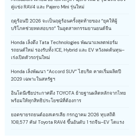
คู่แข่ง RAV4 และ Pajero Mini รุ่นใหม่
ฤดูร้อนปี 2026 จะเป็นฤดูร้อนครั้งสุดท้ายของ “ยุคให้ผู้
บริโภคช่วยทดสอบรถ” ในอุตสาหกรรมยานยนต์จีน
Honda เล็งดึง Tata Technologies พัฒนาแพลตฟอร์ม
รถยนต์ใหม่ รองรับทั้ง ICE, Hybrid และ EV หวังลดต้นทุน–
เร่งเปิดตัวรถรุ่นใหม่
Honda เล็งพัฒนา “Accord SUV” ไฮบริด คาดเริ่มผลิตปี
2029 เฉพาะในสหรัฐฯ
อินโดนีเซียประกาศดึง TOYOTA ย้ายฐานผลิตหลักจากไทย
พร้อมให้ทุกสิทธิประโยชน์ที่ต้องการ
ยอดขายรถยนต์ออสเตรเลีย กรกฎาคม 2026 ทุบสถิติ
108,577 คัน! Toyota RAV4 ขึ้นอันดับ 1 รถจีน–EV โตแรง