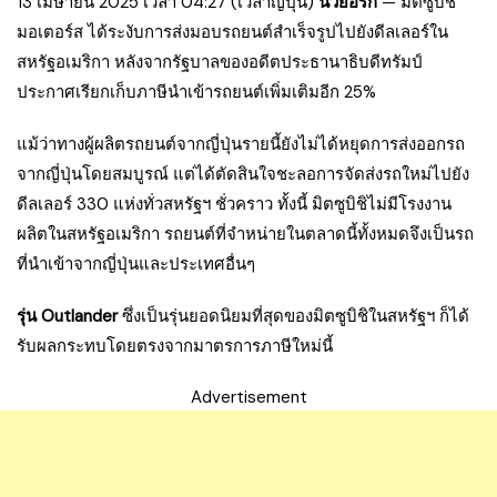
13 เมษายน 2025 เวลา 04:27 (เวลาญี่ปุ่น)
นิวยอร์ก
— มิตซูบิชิ
มอเตอร์ส ได้ระงับการส่งมอบรถยนต์สำเร็จรูปไปยังดีลเลอร์ใน
สหรัฐอเมริกา หลังจากรัฐบาลของอดีตประธานาธิบดีทรัมป์
ประกาศเรียกเก็บภาษีนำเข้ารถยนต์เพิ่มเติมอีก 25%
แม้ว่าทางผู้ผลิตรถยนต์จากญี่ปุ่นรายนี้ยังไม่ได้หยุดการส่งออกรถ
จากญี่ปุ่นโดยสมบูรณ์ แต่ได้ตัดสินใจชะลอการจัดส่งรถใหม่ไปยัง
ดีลเลอร์ 330 แห่งทั่วสหรัฐฯ ชั่วคราว ทั้งนี้ มิตซูบิชิไม่มีโรงงาน
ผลิตในสหรัฐอเมริกา รถยนต์ที่จำหน่ายในตลาดนี้ทั้งหมดจึงเป็นรถ
ที่นำเข้าจากญี่ปุ่นและประเทศอื่นๆ
รุ่น Outlander
ซึ่งเป็นรุ่นยอดนิยมที่สุดของมิตซูบิชิในสหรัฐฯ ก็ได้
รับผลกระทบโดยตรงจากมาตรการภาษีใหม่นี้
Advertisement