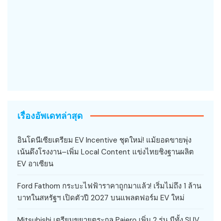
เรื่องอัพเดทล่าสุด
อินโดนีเซียเตรียม EV Incentive ชุดใหม่! แม้ยอดขายพุ่ง
เน้นดึงโรงงาน–เพิ่ม Local Content แข่งไทยชิงฐานผลิต
EV อาเซียน
Ford Fathom กระบะไฟฟ้าราคาถูกมาแล้ว! เริ่มไม่ถึง 1 ล้าน
บาทในสหรัฐฯ เปิดตัวปี 2027 บนแพลตฟอร์ม EV ใหม่
Mitsubishi เตรียมขยายตระกูล Pajero เพิ่ม 2 รุ่น มีทั้ง SUV