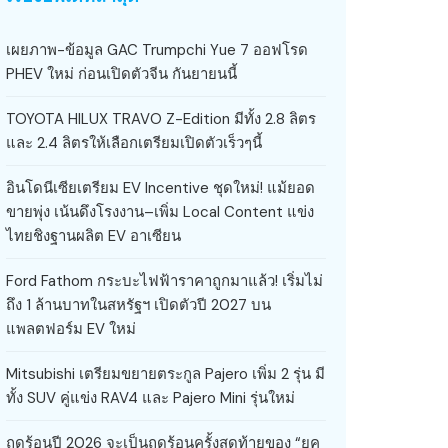
เผยภาพ-ข้อมูล GAC Trumpchi Yue 7 ออฟโรด
PHEV ใหม่ ก่อนเปิดตัวจีน กันยายนนี้
TOYOTA HILUX TRAVO Z-Edition มีทั้ง 2.8 ลิตร
และ 2.4 ลิตรให้เลือกเตรียมเปิดตัวเร็วๆนี้
อินโดนีเซียเตรียม EV Incentive ชุดใหม่! แม้ยอด
ขายพุ่ง เน้นดึงโรงงาน–เพิ่ม Local Content แข่ง
ไทยชิงฐานผลิต EV อาเซียน
Ford Fathom กระบะไฟฟ้าราคาถูกมาแล้ว! เริ่มไม่
ถึง 1 ล้านบาทในสหรัฐฯ เปิดตัวปี 2027 บน
แพลตฟอร์ม EV ใหม่
Mitsubishi เตรียมขยายตระกูล Pajero เพิ่ม 2 รุ่น มี
ทั้ง SUV คู่แข่ง RAV4 และ Pajero Mini รุ่นใหม่
ฤดูร้อนปี 2026 จะเป็นฤดูร้อนครั้งสุดท้ายของ “ยุค