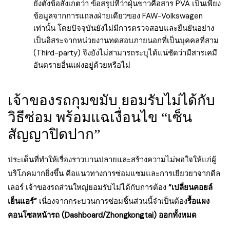
ยังตั้งข้อสังเกตว่า ข้อสรุปที่ว่าฝุ่นขาวคือสาร PVA เป็นเพียง
ข้อมูลจากการแถลงฝ่ายเดียวของ FAW-Volkswagen
เท่านั้น โดยปัจจุบันยังไม่มีการตรวจสอบและยืนยันอย่าง
เป็นอิสระจากหน่วยงานทดสอบภายนอกที่เป็นบุคคลที่สาม
(Third-party) จึงยังไม่สามารถระบุได้แน่ชัดว่ามีสารเคมี
อันตรายอื่นแฝงอยู่ด้วยหรือไม่
เจ้าของรถกุมขมับ ยอมรับไม่ได้กับ
วิธีซ่อม พร้อมแฉเงื่อนไข “เซ็น
สัญญาปิดปาก”
ประเด็นที่ทำให้เรื่องราวบานปลายและสร้างความไม่พอใจให้แก่ผู้
บริโภคมากยิ่งขึ้น คือแนวทางการซ่อมแซมและการเยียวยาจากดีล
เลอร์ เจ้าของรถส่วนใหญ่ยอมรับไม่ได้กับการต้อง
“เปลี่ยนคอยล์
เย็นแอร์”
เนื่องจากกระบวนการซ่อมชิ้นส่วนนี้จำเป็นต้อง
รื้อแผง
คอนโซลหน้ารถ (Dashboard/Zhongkongtai) ออกทั้งหมด