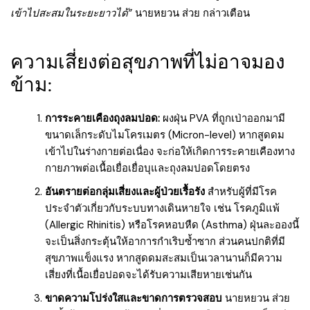
เข้าไปสะสมในระยะยาวได้”
นายหยวน ส่วย กล่าวเตือน
ความเสี่ยงต่อสุขภาพที่ไม่อาจมอง
ข้าม:
การระคายเคืองถุงลมปอด:
ผงฝุ่น PVA ที่ถูกเป่าออกมามี
ขนาดเล็กระดับไมโครเมตร (Micron-level) หากสูดดม
เข้าไปในร่างกายต่อเนื่อง จะก่อให้เกิดการระคายเคืองทาง
กายภาพต่อเนื้อเยื่อเยื่อบุและถุงลมปอดโดยตรง
อันตรายต่อกลุ่มเสี่ยงและผู้ป่วยเรื้อรัง
สำหรับผู้ที่มีโรค
ประจำตัวเกี่ยวกับระบบทางเดินหายใจ เช่น โรคภูมิแพ้
(Allergic Rhinitis) หรือโรคหอบหืด (Asthma) ฝุ่นละอองนี้
จะเป็นสิ่งกระตุ้นให้อาการกำเริบซ้ำซาก ส่วนคนปกติที่มี
สุขภาพแข็งแรง หากสูดดมสะสมเป็นเวลานานก็มีความ
เสี่ยงที่เนื้อเยื่อปอดจะได้รับความเสียหายเช่นกัน
ขาดความโปร่งใสและขาดการตรวจสอบ
นายหยวน ส่วย