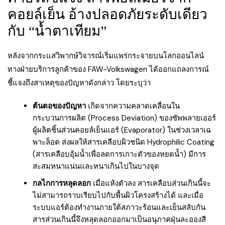
คอยล์เย็น อ้างปลอดภัยระดับเดียว
กับ “น้ำตาเทียม”
หลังจากกระแสวิพากษ์วิจารณ์เริ่มแพร่กระจายบนโลกออนไลน์
ทางฝ่ายบริการลูกค้าของ FAW-Volkswagen ได้ออกแถลงการณ์
ชี้แจงถึงสาเหตุของปัญหาดังกล่าว โดยระบุว่า
ต้นตอของปัญหา
เกิดจากความคลาดเคลื่อนใน
กระบวนการผลิต (Process Deviation) ของซัพพลายเออร์
ผู้ผลิตชิ้นส่วนคอยล์เย็นแอร์ (Evaporator) ในช่วงเวลาเฉ
พาะล็อต ส่งผลให้สารเคลือบผิวชนิด Hydrophilic Coating
(สารเคลือบอุ้มน้ำเพื่อลดการเกาะตัวของหยดน้ำ) มีการ
สะสมหนาแน่นและหนาเกินไปในบางจุด
กลไกการหลุดลอก
เมื่อแห้งตัวลง สารเคลือบส่วนเกินนี้จะ
ไม่สามารถราบเรียบไปกับพื้นผิวโครงสร้างได้ และเมื่อ
ระบบแอร์ต้องทำงานภายใต้สภาวะร้อนและเย็นสลับกัน
สารส่วนเกินนี้จึงหลุดลอกออกมาเป็นอนุภาคฝุ่นละอองสี