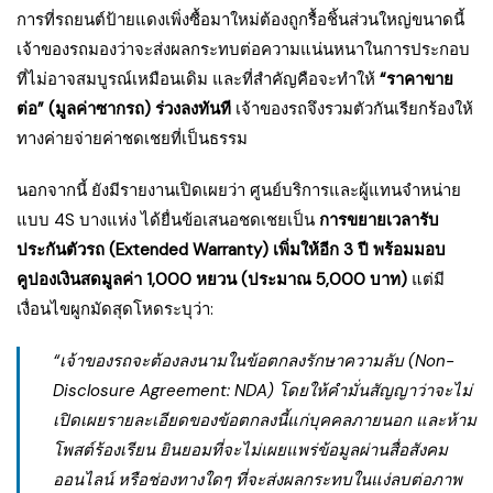
การที่รถยนต์ป้ายแดงเพิ่งซื้อมาใหม่ต้องถูกรื้อชิ้นส่วนใหญ่ขนาดนี้
เจ้าของรถมองว่าจะส่งผลกระทบต่อความแน่นหนาในการประกอบ
ที่ไม่อาจสมบูรณ์เหมือนเดิม และที่สำคัญคือจะทำให้
“ราคาขาย
ต่อ” (มูลค่าซากรถ) ร่วงลงทันที
เจ้าของรถจึงรวมตัวกันเรียกร้องให้
ทางค่ายจ่ายค่าชดเชยที่เป็นธรรม
นอกจากนี้ ยังมีรายงานเปิดเผยว่า ศูนย์บริการและผู้แทนจำหน่าย
แบบ 4S บางแห่ง ได้ยื่นข้อเสนอชดเชยเป็น
การขยายเวลารับ
ประกันตัวรถ (Extended Warranty) เพิ่มให้อีก 3 ปี พร้อมมอบ
คูปองเงินสดมูลค่า 1,000 หยวน (ประมาณ 5,000 บาท)
แต่มี
เงื่อนไขผูกมัดสุดโหดระบุว่า:
“เจ้าของรถจะต้องลงนามในข้อตกลงรักษาความลับ (Non-
Disclosure Agreement: NDA) โดยให้คำมั่นสัญญาว่าจะไม่
เปิดเผยรายละเอียดของข้อตกลงนี้แก่บุคคลภายนอก และห้าม
โพสต์ร้องเรียน ยินยอมที่จะไม่เผยแพร่ข้อมูลผ่านสื่อสังคม
ออนไลน์ หรือช่องทางใดๆ ที่จะส่งผลกระทบในแง่ลบต่อภาพ