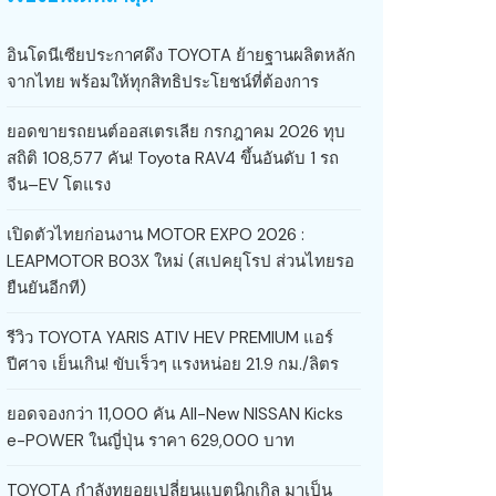
อินโดนีเซียประกาศดึง TOYOTA ย้ายฐานผลิตหลัก
จากไทย พร้อมให้ทุกสิทธิประโยชน์ที่ต้องการ
ยอดขายรถยนต์ออสเตรเลีย กรกฎาคม 2026 ทุบ
สถิติ 108,577 คัน! Toyota RAV4 ขึ้นอันดับ 1 รถ
จีน–EV โตแรง
เปิดตัวไทยก่อนงาน MOTOR EXPO 2026 :
LEAPMOTOR B03X ใหม่ (สเปคยุโรป ส่วนไทยรอ
ยืนยันอีกที)
รีวิว TOYOTA YARIS ATIV HEV PREMIUM แอร์
ปีศาจ เย็นเกิน! ขับเร็วๆ แรงหน่อย 21.9 กม./ลิตร
ยอดจองกว่า 11,000 คัน All-New NISSAN Kicks
e-POWER ในญี่ปุ่น ราคา 629,000 บาท
TOYOTA กำลังทยอยเปลี่ยนแบตนิกเกิล มาเป็น