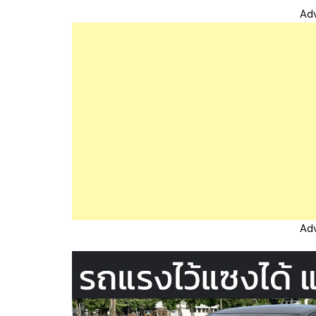
Ad
Ad