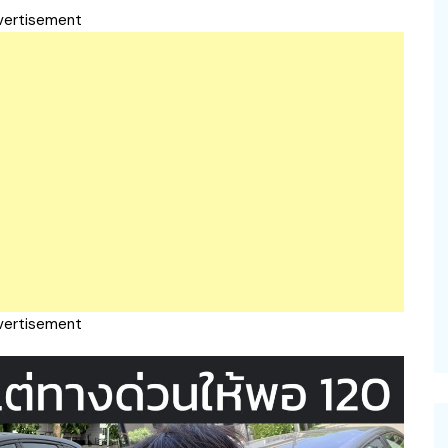
vertisement
vertisement