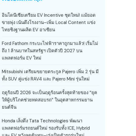
อินโดนีเซียเตรียม EV Incentive ชุดใหม่! แม้ยอด
ขายพุ่ง เน้นดึงโรงงาน–เพิ่ม Local Content แข่ง
ไทยชิงฐานผลิต EV อาเซียน
Ford Fathom กระบะไฟฟ้าราคาถูกมาแล้ว! เริ่มไม่
ถึง 1 ล้านบาทในสหรัฐฯ เปิดตัวปี 2027 บน
แพลตฟอร์ม EV ใหม่
Mitsubishi เตรียมขยายตระกูล Pajero เพิ่ม 2 รุ่น มี
ทั้ง SUV คู่แข่ง RAV4 และ Pajero Mini รุ่นใหม่
ฤดูร้อนปี 2026 จะเป็นฤดูร้อนครั้งสุดท้ายของ “ยุค
ให้ผู้บริโภคช่วยทดสอบรถ” ในอุตสาหกรรมยาน
ยนต์จีน
Honda เล็งดึง Tata Technologies พัฒนา
แพลตฟอร์มรถยนต์ใหม่ รองรับทั้ง ICE, Hybrid
และ EV หวังลดต้นทุน–เร่งเปิดตัวรถรุ่นใหม่