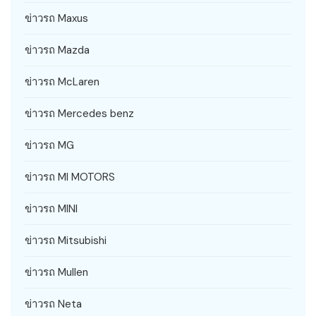
ข่าวรถ Maxus
ข่าวรถ Mazda
ข่าวรถ McLaren
ข่าวรถ Mercedes benz
ข่าวรถ MG
ข่าวรถ MI MOTORS
ข่าวรถ MINI
ข่าวรถ Mitsubishi
ข่าวรถ Mullen
ข่าวรถ Neta