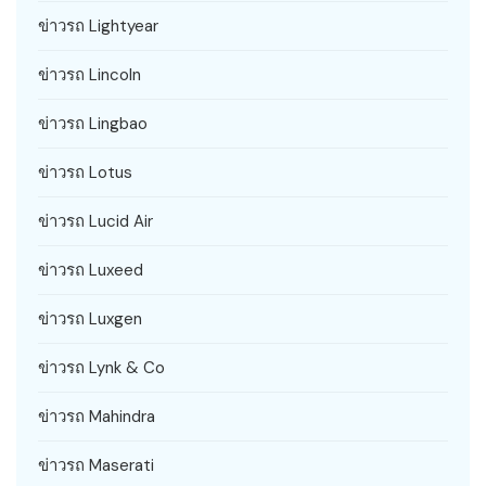
ข่าวรถ Lightyear
ข่าวรถ Lincoln
ข่าวรถ Lingbao
ข่าวรถ Lotus
ข่าวรถ Lucid Air
ข่าวรถ Luxeed
ข่าวรถ Luxgen
ข่าวรถ Lynk & Co
ข่าวรถ Mahindra
ข่าวรถ Maserati