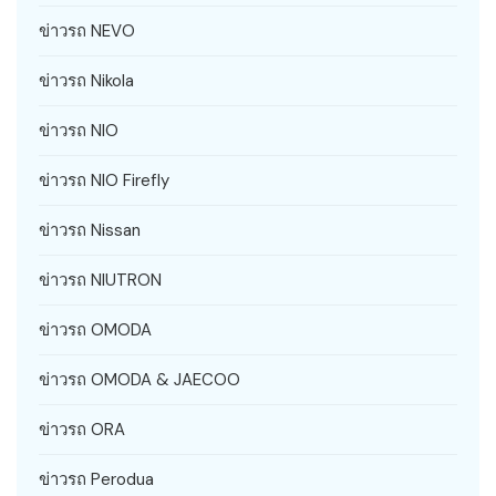
ข่าวรถ NEVO
ข่าวรถ Nikola
ข่าวรถ NIO
ข่าวรถ NIO Firefly
ข่าวรถ Nissan
ข่าวรถ NIUTRON
ข่าวรถ OMODA
ข่าวรถ OMODA & JAECOO
ข่าวรถ ORA
ข่าวรถ Perodua