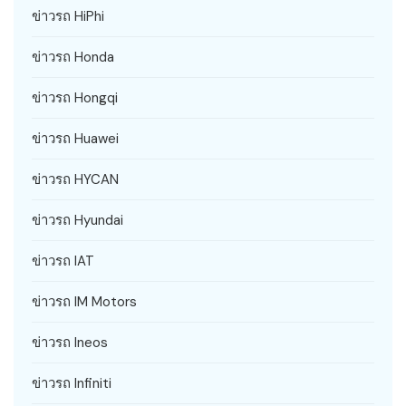
ข่าวรถ HiPhi
ข่าวรถ Honda
ข่าวรถ Hongqi
ข่าวรถ Huawei
ข่าวรถ HYCAN
ข่าวรถ Hyundai
ข่าวรถ IAT
ข่าวรถ IM Motors
ข่าวรถ Ineos
ข่าวรถ Infiniti