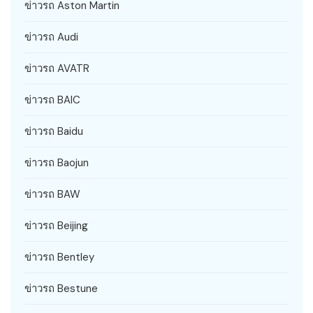
ข่าวรถ Aston Martin
ข่าวรถ Audi
ข่าวรถ AVATR
ข่าวรถ BAIC
ข่าวรถ Baidu
ข่าวรถ Baojun
ข่าวรถ BAW
ข่าวรถ Beijing
ข่าวรถ Bentley
ข่าวรถ Bestune