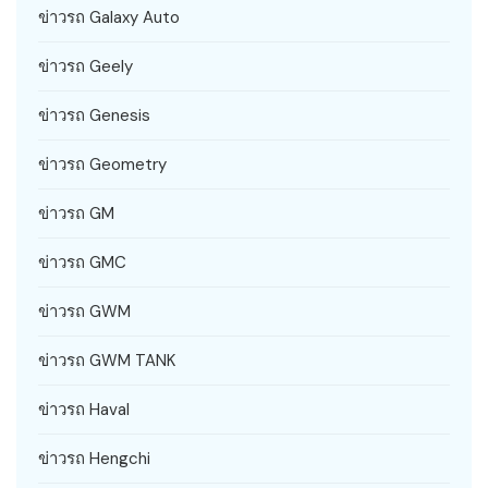
ข่าวรถ Galaxy Auto
ข่าวรถ Geely
ข่าวรถ Genesis
ข่าวรถ Geometry
ข่าวรถ GM
ข่าวรถ GMC
ข่าวรถ GWM
ข่าวรถ GWM TANK
ข่าวรถ Haval
ข่าวรถ Hengchi