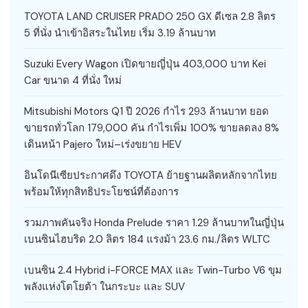
TOYOTA LAND CRUISER PRADO 250 GX ดีเซล 2.8 ลิตร
5 ที่นั่ง นำเข้าอิสระในไทย เริ่ม 3.19 ล้านบาท
Suzuki Every Wagon เปิดขายญี่ปุ่น 403,000 บาท Kei
Car ขนาด 4 ที่นั่ง ใหม่
Mitsubishi Motors Q1 ปี 2026 กำไร 293 ล้านบาท ยอด
ขายรถทั่วโลก 179,000 คัน กำไรเพิ่ม 100% ขายลดลง 8%
เดินหน้า Pajero ใหม่–เร่งขยาย HEV
อินโดนีเซียประกาศดึง TOYOTA ย้ายฐานผลิตหลักจากไทย
พร้อมให้ทุกสิทธิประโยชน์ที่ต้องการ
รวมภาพคันจริง Honda Prelude ราคา 1.29 ล้านบาทในญี่ปุ่น
เบนซินไฮบริด 2.0 ลิตร 184 แรงม้า 23.6 กม./ลิตร WLTC
เบนซิน 2.4 Hybrid i-FORCE MAX และ Twin-Turbo V6 ขุม
พลังแห่งโตโยต้า ในกระบะ และ SUV