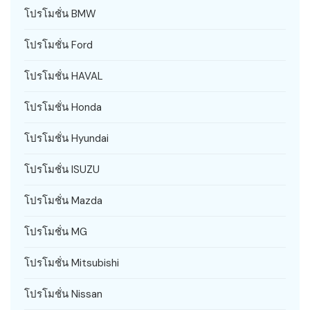
โปรโมชั่น BMW
โปรโมชั่น Ford
โปรโมชั่น HAVAL
โปรโมชั่น Honda
โปรโมชั่น Hyundai
โปรโมชั่น ISUZU
โปรโมชั่น Mazda
โปรโมชั่น MG
โปรโมชั่น Mitsubishi
โปรโมชั่น Nissan