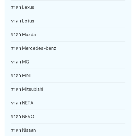
ราคา Lexus
ราคา Lotus
ราคา Mazda
ราคา Mercedes-benz
ราคา MG
ราคา MINI
ราคา Mitsubishi
ราคา NETA
ราคา NEVO
ราคา Nissan