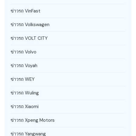
ข่าวรถ VinFast
ข่าวรถ Volkswagen
ข่าวรถ VOLT CITY
ข่าวรถ Volvo
ข่าวรถ Voyah
ข่าวรถ WEY
ข่าวรถ Wuling
ข่าวรถ Xiaomi
ข่าวรถ Xpeng Motors
ข่าวรถ Yangwang