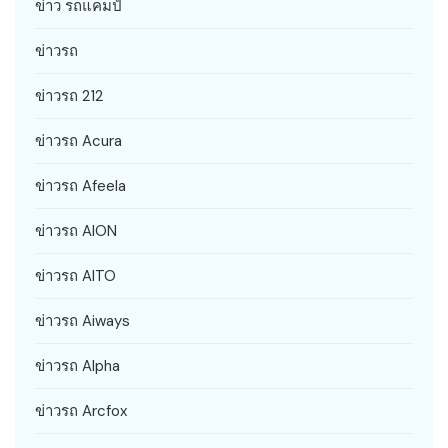
ข่าว รถแคมป์
ข่าวรถ
ข่าวรถ 212
ข่าวรถ Acura
ข่าวรถ Afeela
ข่าวรถ AION
ข่าวรถ AITO
ข่าวรถ Aiways
ข่าวรถ Alpha
ข่าวรถ Arcfox