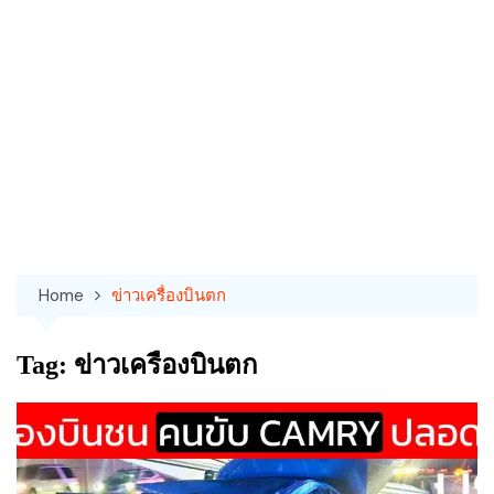
Home
ข่าวเครื่องบินตก
Tag:
ข่าวเครื่องบินตก