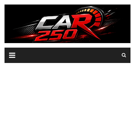
Skip
to
content