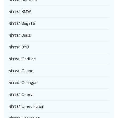
ข่าวรถ BMW
ข่าวรถ Bugatti
ข่าวรถ Buick
ข่าวรถ BYD
ข่าวรถ Cadillac
ข่าวรถ Canoo
ข่าวรถ Changan
ข่าวรถ Chery
ข่าวรถ Chery Fulwin