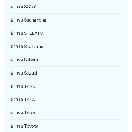
ข่าวรถ SONY
ข่าวรถ SsangYong
ข่าวรถ STELATO
ข่าวรถ Stellantis
ข่าวรถ Subaru
ข่าวรถ Suzuki
ข่าวรถ TANK
ข่าวรถ TATA
ข่าวรถ Tesla
ข่าวรถ Toyota