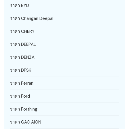
ราคา BYD
ราคา Changan Deepal
ราคา CHERY
ราคา DEEPAL
ราคา DENZA
ราคา DFSK
ราคา Ferrari
ราคา Ford
ราคา Forthing
ราคา GAC AION