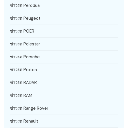
ข่าวรถ Perodua
ข่าวรถ Peugeot
ข่าวรถ POER
ข่าวรถ Polestar
ข่าวรถ Porsche
ข่าวรถ Proton
ข่าวรถ RADAR
ข่าวรถ RAM
ข่าวรถ Range Rover
ข่าวรถ Renault