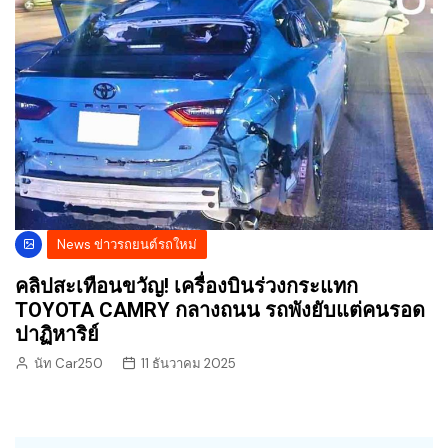
News ข่าวรถยนต์รถใหม่
คลิปสะเทือนขวัญ! เครื่องบินร่วงกระแทก
TOYOTA CAMRY กลางถนน รถพังยับแต่คนรอด
ปาฏิหาริย์
นัท Car250
11 ธันวาคม 2025