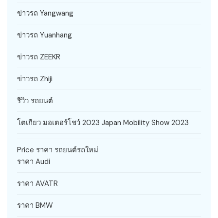
ข่าวรถ Yangwang
ข่าวรถ Yuanhang
ข่าวรถ ZEEKR
ข่าวรถ Zhiji
รีวิว รถยนต์
โตเกียว มอเตอร์โชว์ 2023 Japan Mobility Show 2023
Price ราคา รถยนต์รถใหม่
ราคา Audi
ราคา AVATR
ราคา BMW