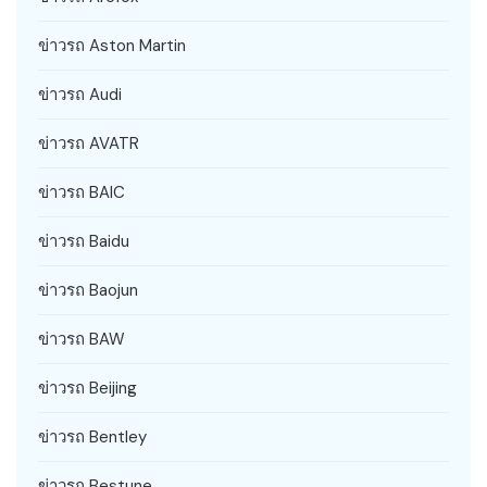
ข่าวรถ Aston Martin
ข่าวรถ Audi
ข่าวรถ AVATR
ข่าวรถ BAIC
ข่าวรถ Baidu
ข่าวรถ Baojun
ข่าวรถ BAW
ข่าวรถ Beijing
ข่าวรถ Bentley
ข่าวรถ Bestune