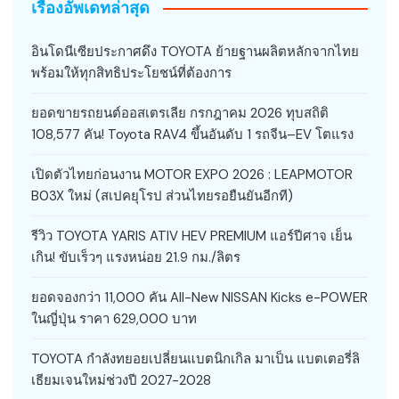
เรื่องอัพเดทล่าสุด
อินโดนีเซียประกาศดึง TOYOTA ย้ายฐานผลิตหลักจากไทย
พร้อมให้ทุกสิทธิประโยชน์ที่ต้องการ
ยอดขายรถยนต์ออสเตรเลีย กรกฎาคม 2026 ทุบสถิติ
108,577 คัน! Toyota RAV4 ขึ้นอันดับ 1 รถจีน–EV โตแรง
เปิดตัวไทยก่อนงาน MOTOR EXPO 2026 : LEAPMOTOR
B03X ใหม่ (สเปคยุโรป ส่วนไทยรอยืนยันอีกที)
รีวิว TOYOTA YARIS ATIV HEV PREMIUM แอร์ปีศาจ เย็น
เกิน! ขับเร็วๆ แรงหน่อย 21.9 กม./ลิตร
ยอดจองกว่า 11,000 คัน All-New NISSAN Kicks e-POWER
ในญี่ปุ่น ราคา 629,000 บาท
TOYOTA กำลังทยอยเปลี่ยนแบตนิกเกิล มาเป็น แบตเตอรี่ลิ
เธียมเจนใหม่ช่วงปี 2027-2028