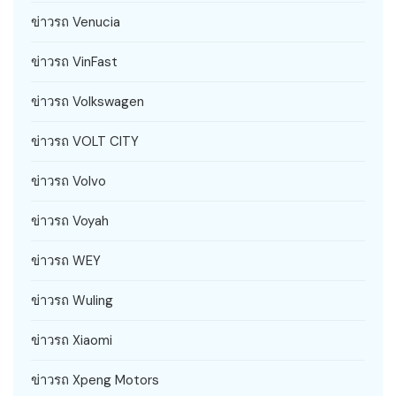
ข่าวรถ Venucia
ข่าวรถ VinFast
ข่าวรถ Volkswagen
ข่าวรถ VOLT CITY
ข่าวรถ Volvo
ข่าวรถ Voyah
ข่าวรถ WEY
ข่าวรถ Wuling
ข่าวรถ Xiaomi
ข่าวรถ Xpeng Motors