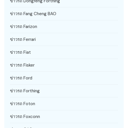
ข่าวรถ Dongfeng Forthing
ข่าวรถ Fang Cheng BAO
ข่าวรถ Farizon
ข่าวรถ Ferrari
ข่าวรถ Fiat
ข่าวรถ Fisker
ข่าวรถ Ford
ข่าวรถ Forthing
ข่าวรถ Foton
ข่าวรถ Foxconn