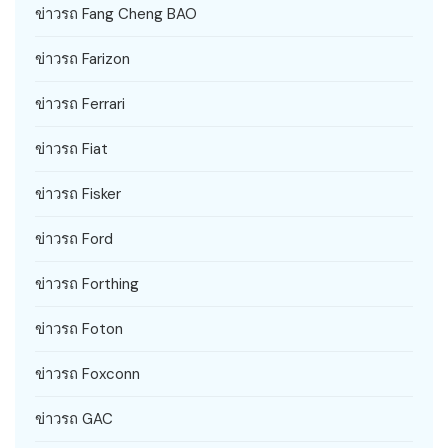
ข่าวรถ Fang Cheng BAO
ข่าวรถ Farizon
ข่าวรถ Ferrari
ข่าวรถ Fiat
ข่าวรถ Fisker
ข่าวรถ Ford
ข่าวรถ Forthing
ข่าวรถ Foton
ข่าวรถ Foxconn
ข่าวรถ GAC