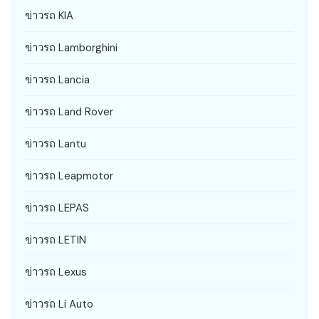
ข่าวรถ KIA
ข่าวรถ Lamborghini
ข่าวรถ Lancia
ข่าวรถ Land Rover
ข่าวรถ Lantu
ข่าวรถ Leapmotor
ข่าวรถ LEPAS
ข่าวรถ LETIN
ข่าวรถ Lexus
ข่าวรถ Li Auto