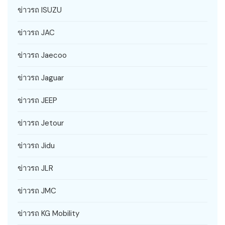
ข่าวรถ ISUZU
ข่าวรถ JAC
ข่าวรถ Jaecoo
ข่าวรถ Jaguar
ข่าวรถ JEEP
ข่าวรถ Jetour
ข่าวรถ Jidu
ข่าวรถ JLR
ข่าวรถ JMC
ข่าวรถ KG Mobility