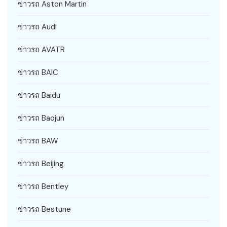
ข่าวรถ Aston Martin
ข่าวรถ Audi
ข่าวรถ AVATR
ข่าวรถ BAIC
ข่าวรถ Baidu
ข่าวรถ Baojun
ข่าวรถ BAW
ข่าวรถ Beijing
ข่าวรถ Bentley
ข่าวรถ Bestune