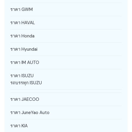
ราคา GWM
ราคา HAVAL
ราคา Honda
ราคา Hyundai
ราคา IM AUTO
ราคา ISUZU
รถบรรทุก ISUZU
ราคา JAECOO
ราคา JuneYao Auto
ราคา KIA