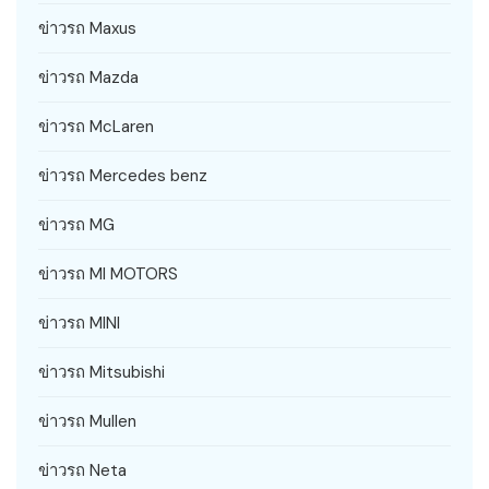
ข่าวรถ Maxus
ข่าวรถ Mazda
ข่าวรถ McLaren
ข่าวรถ Mercedes benz
ข่าวรถ MG
ข่าวรถ MI MOTORS
ข่าวรถ MINI
ข่าวรถ Mitsubishi
ข่าวรถ Mullen
ข่าวรถ Neta