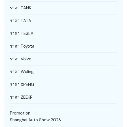
ราคา TANK
ราคา TATA
ราคา TESLA
ราคา Toyota
ราคา Volvo
ราคา Wuling
ราคา XPENG
ราคา ZEEKR
Promotion
Shanghai Auto Show 2023