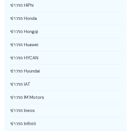
ข่าวรถ HiPhi
ข่าวรถ Honda
ข่าวรถ Hongqi
ข่าวรถ Huawei
ข่าวรถ HYCAN
ข่าวรถ Hyundai
ข่าวรถ IAT
ข่าวรถ IM Motors
ข่าวรถ Ineos
ข่าวรถ Infiniti