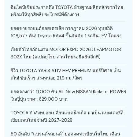
อินโดนีเซียประกาศดึง TOYOTA ย้ายฐานผลิตหลักจากไทย
พร้อมให้ทุกสิทธิประโยชน์ที่ต้องการ
ยอดขายรถยนต์ออสเตรเลีย กรกฎาคม 2026 ทุบสถิติ
108,577 คัน! Toyota RAV4 ขึ้นอันดับ 1 รถจีน–EV โตแรง
เปิดตัวไทยก่อนงาน MOTOR EXPO 2026 : LEAPMOTOR
B03X ใหม่ (สเปคยุโรป ส่วนไทยรอยืนยันอีกที)
รีวิว TOYOTA YARIS ATIV HEV PREMIUM แอร์ปีศาจ เย็น
เกิน! ขับเร็วๆ แรงหน่อย 21.9 กม./ลิตร
ยอดจองกว่า 11,000 คัน All-New NISSAN Kicks e-POWER
ในญี่ปุ่น ราคา 629,000 บาท
TOYOTA กำลังทยอยเปลี่ยนแบตนิกเกิล มาเป็น แบตเตอรี่ลิ
เธียมเจนใหม่ช่วงปี 2027-2028
50 อันดับ “แบรนด์รถยนต์” ยอดจดทะเบียนในไทย เดือน