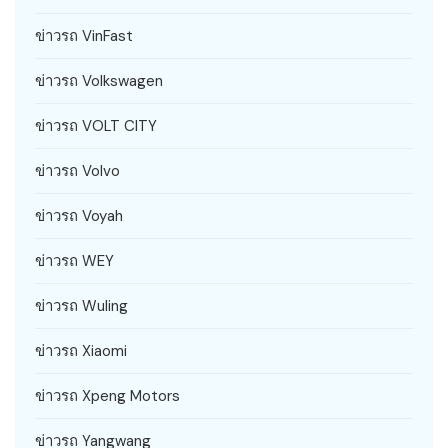
ข่าวรถ VinFast
ข่าวรถ Volkswagen
ข่าวรถ VOLT CITY
ข่าวรถ Volvo
ข่าวรถ Voyah
ข่าวรถ WEY
ข่าวรถ Wuling
ข่าวรถ Xiaomi
ข่าวรถ Xpeng Motors
ข่าวรถ Yangwang