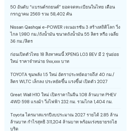
50 อันดับ “แบรนด์รถยนต์” ยอดจดทะเบียนในไทย เดือน
กรกฎาคม 2569 รวม 58,402 คัน
Nissan Qashqai e-POWER เจเนอเรชัน 3 สร้างสถิติโลก วิ่ง
ไกล 1,980 กม./ถังน้ำมัน ขนาดถังน้ำมัน 55 ลิตร หรือ เฉลี่ย
36 กม./ลิตร
ก่อนเปิดตัวไทย 18 สิงหาคมนี้ XPENG L03 BEV มี 2 รุ่นย่อย
ใหม่ ราคาจำหน่าย 9xx,xxx บาท
TOYOTA ขุมพลัง 1.5 ใหม่ อัตราประหยัดอาจถึง! 40 กม./
ลิตร WLTC เล็กลง ประหยัดขึ้น แรงขึ้น! เปิดตัว 2027
Great Wall H10 ใหม่ เปิดราคาในจีน 1.08 ล้านบาท PHEV
4WD 598 แรงม้า วิ่งไฟฟ้า 232 กม. รวมไกล 1,404 กม.
Toyota ไตรมาสแรกปีงบประมาณ 2027 รายได้ 2.85 ล้าน
ล้านบาท กำไรสุทธิ 311,204 ล้านบาท พร้อมเร่งขยายรถไฮ
บริด