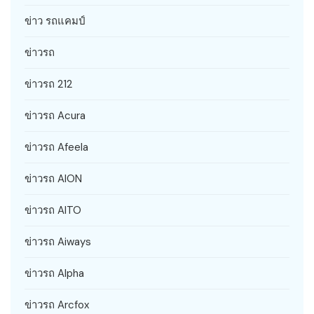
ข่าว รถแคมป์
ข่าวรถ
ข่าวรถ 212
ข่าวรถ Acura
ข่าวรถ Afeela
ข่าวรถ AION
ข่าวรถ AITO
ข่าวรถ Aiways
ข่าวรถ Alpha
ข่าวรถ Arcfox