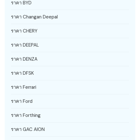
ราคา BYD
ราคา Changan Deepal
ราคา CHERY
ราคา DEEPAL
ราคา DENZA
ราคา DFSK
ราคา Ferrari
ราคา Ford
ราคา Forthing
ราคา GAC AION