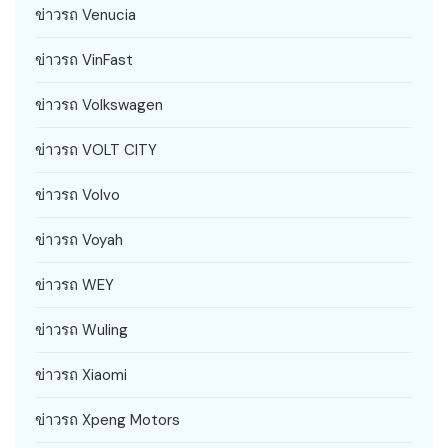
ข่าวรถ Venucia
ข่าวรถ VinFast
ข่าวรถ Volkswagen
ข่าวรถ VOLT CITY
ข่าวรถ Volvo
ข่าวรถ Voyah
ข่าวรถ WEY
ข่าวรถ Wuling
ข่าวรถ Xiaomi
ข่าวรถ Xpeng Motors