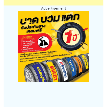
Advertisement