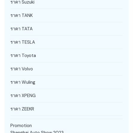
ราคา Suzuki
ราคา TANK
ราคา TATA
ราคา TESLA
ราคา Toyota
ราคา Volvo
ราคา Wuling
ราคา XPENG
ราคา ZEEKR
Promotion
Shanghai Auto Show 2023