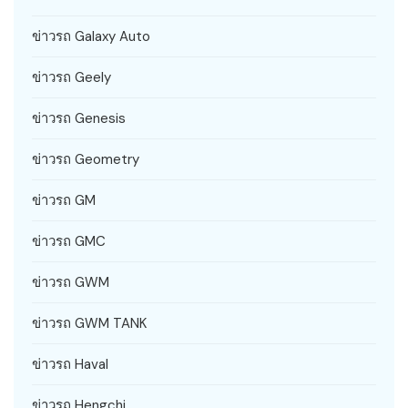
ข่าวรถ Galaxy Auto
ข่าวรถ Geely
ข่าวรถ Genesis
ข่าวรถ Geometry
ข่าวรถ GM
ข่าวรถ GMC
ข่าวรถ GWM
ข่าวรถ GWM TANK
ข่าวรถ Haval
ข่าวรถ Hengchi