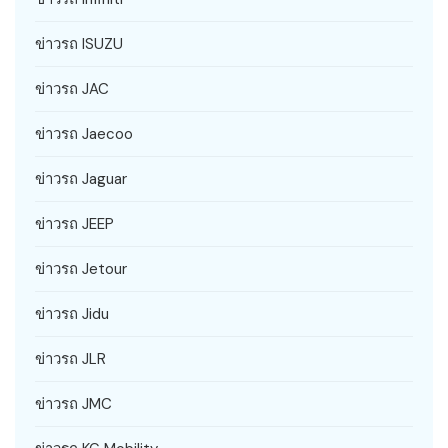
ข่าวรถ ISUZU
ข่าวรถ JAC
ข่าวรถ Jaecoo
ข่าวรถ Jaguar
ข่าวรถ JEEP
ข่าวรถ Jetour
ข่าวรถ Jidu
ข่าวรถ JLR
ข่าวรถ JMC