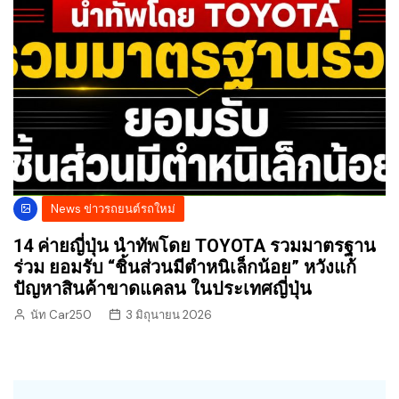
News ข่าวรถยนต์รถใหม่
14 ค่ายญี่ปุ่น นำทัพโดย TOYOTA รวมมาตรฐาน
ร่วม ยอมรับ “ชิ้นส่วนมีตำหนิเล็กน้อย” หวังแก้
ปัญหาสินค้าขาดแคลน ในประเทศญี่ปุ่น
นัท Car250
3 มิถุนายน 2026