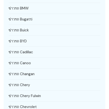
ข่าวรถ BMW
ข่าวรถ Bugatti
ข่าวรถ Buick
ข่าวรถ BYD
ข่าวรถ Cadillac
ข่าวรถ Canoo
ข่าวรถ Changan
ข่าวรถ Chery
ข่าวรถ Chery Fulwin
ข่าวรถ Chevrolet