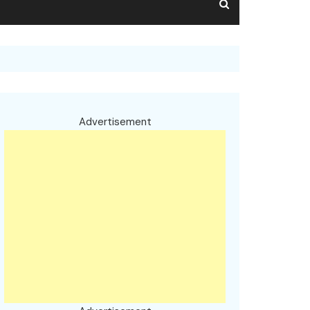
Advertisement