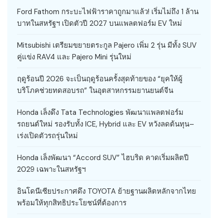
Ford Fathom กระบะไฟฟ้าราคาถูกมาแล้ว! เริ่มไม่ถึง 1 ล้าน
บาทในสหรัฐฯ เปิดตัวปี 2027 บนแพลตฟอร์ม EV ใหม่
Mitsubishi เตรียมขยายตระกูล Pajero เพิ่ม 2 รุ่น มีทั้ง SUV
คู่แข่ง RAV4 และ Pajero Mini รุ่นใหม่
ฤดูร้อนปี 2026 จะเป็นฤดูร้อนครั้งสุดท้ายของ “ยุคให้ผู้
บริโภคช่วยทดสอบรถ” ในอุตสาหกรรมยานยนต์จีน
Honda เล็งดึง Tata Technologies พัฒนาแพลตฟอร์ม
รถยนต์ใหม่ รองรับทั้ง ICE, Hybrid และ EV หวังลดต้นทุน–
เร่งเปิดตัวรถรุ่นใหม่
Honda เล็งพัฒนา “Accord SUV” ไฮบริด คาดเริ่มผลิตปี
2029 เฉพาะในสหรัฐฯ
อินโดนีเซียประกาศดึง TOYOTA ย้ายฐานผลิตหลักจากไทย
พร้อมให้ทุกสิทธิประโยชน์ที่ต้องการ