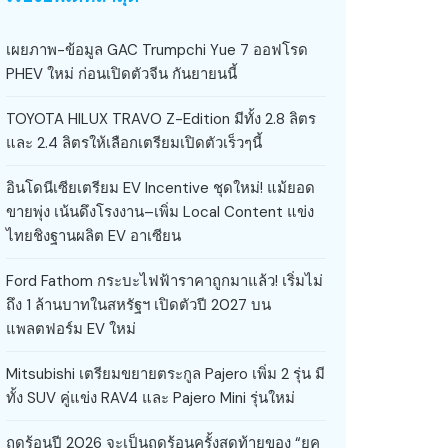
เผยภาพ-ข้อมูล GAC Trumpchi Yue 7 ออฟโรด
PHEV ใหม่ ก่อนเปิดตัวจีน กันยายนนี้
TOYOTA HILUX TRAVO Z-Edition มีทั้ง 2.8 ลิตร
และ 2.4 ลิตรให้เลือกเตรียมเปิดตัวเร็วๆนี้
อินโดนีเซียเตรียม EV Incentive ชุดใหม่! แม้ยอด
ขายพุ่ง เน้นดึงโรงงาน–เพิ่ม Local Content แข่ง
ไทยชิงฐานผลิต EV อาเซียน
Ford Fathom กระบะไฟฟ้าราคาถูกมาแล้ว! เริ่มไม่
ถึง 1 ล้านบาทในสหรัฐฯ เปิดตัวปี 2027 บน
แพลตฟอร์ม EV ใหม่
Mitsubishi เตรียมขยายตระกูล Pajero เพิ่ม 2 รุ่น มี
ทั้ง SUV คู่แข่ง RAV4 และ Pajero Mini รุ่นใหม่
ฤดูร้อนปี 2026 จะเป็นฤดูร้อนครั้งสุดท้ายของ “ยุค