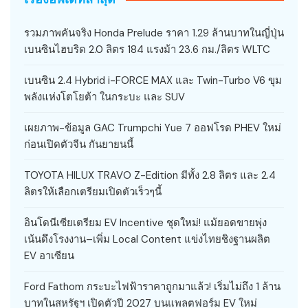
รวมภาพคันจริง Honda Prelude ราคา 1.29 ล้านบาทในญี่ปุ่น
เบนซินไฮบริด 2.0 ลิตร 184 แรงม้า 23.6 กม./ลิตร WLTC
เบนซิน 2.4 Hybrid i-FORCE MAX และ Twin-Turbo V6 ขุม
พลังแห่งโตโยต้า ในกระบะ และ SUV
เผยภาพ-ข้อมูล GAC Trumpchi Yue 7 ออฟโรด PHEV ใหม่
ก่อนเปิดตัวจีน กันยายนนี้
TOYOTA HILUX TRAVO Z-Edition มีทั้ง 2.8 ลิตร และ 2.4
ลิตรให้เลือกเตรียมเปิดตัวเร็วๆนี้
อินโดนีเซียเตรียม EV Incentive ชุดใหม่! แม้ยอดขายพุ่ง
เน้นดึงโรงงาน–เพิ่ม Local Content แข่งไทยชิงฐานผลิต
EV อาเซียน
Ford Fathom กระบะไฟฟ้าราคาถูกมาแล้ว! เริ่มไม่ถึง 1 ล้าน
บาทในสหรัฐฯ เปิดตัวปี 2027 บนแพลตฟอร์ม EV ใหม่