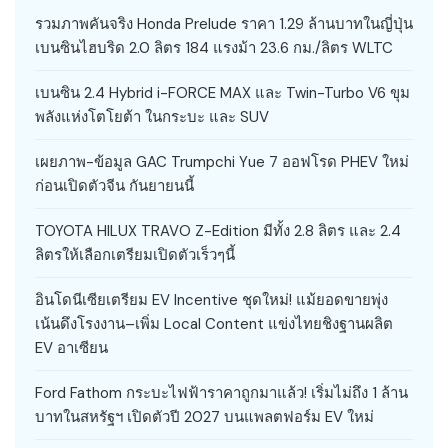
รวมภาพคันจริง Honda Prelude ราคา 1.29 ล้านบาทในญี่ปุ่น
เบนซินไฮบริด 2.0 ลิตร 184 แรงม้า 23.6 กม./ลิตร WLTC
เบนซิน 2.4 Hybrid i-FORCE MAX และ Twin-Turbo V6 ขุม
พลังแห่งโตโยต้า ในกระบะ และ SUV
เผยภาพ-ข้อมูล GAC Trumpchi Yue 7 ออฟโรด PHEV ใหม่
ก่อนเปิดตัวจีน กันยายนนี้
TOYOTA HILUX TRAVO Z-Edition มีทั้ง 2.8 ลิตร และ 2.4
ลิตรให้เลือกเตรียมเปิดตัวเร็วๆนี้
อินโดนีเซียเตรียม EV Incentive ชุดใหม่! แม้ยอดขายพุ่ง
เน้นดึงโรงงาน–เพิ่ม Local Content แข่งไทยชิงฐานผลิต
EV อาเซียน
Ford Fathom กระบะไฟฟ้าราคาถูกมาแล้ว! เริ่มไม่ถึง 1 ล้าน
บาทในสหรัฐฯ เปิดตัวปี 2027 บนแพลตฟอร์ม EV ใหม่