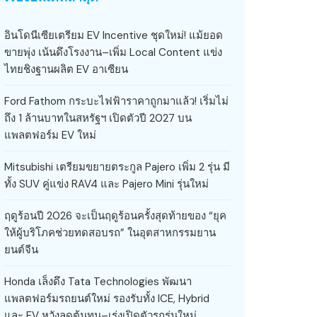
อินโดนีเซียเตรียม EV Incentive ชุดใหม่! แม้ยอด
ขายพุ่ง เน้นดึงโรงงาน–เพิ่ม Local Content แข่ง
ไทยชิงฐานผลิต EV อาเซียน
Ford Fathom กระบะไฟฟ้าราคาถูกมาแล้ว! เริ่มไม่
ถึง 1 ล้านบาทในสหรัฐฯ เปิดตัวปี 2027 บน
แพลตฟอร์ม EV ใหม่
Mitsubishi เตรียมขยายตระกูล Pajero เพิ่ม 2 รุ่น มี
ทั้ง SUV คู่แข่ง RAV4 และ Pajero Mini รุ่นใหม่
ฤดูร้อนปี 2026 จะเป็นฤดูร้อนครั้งสุดท้ายของ “ยุค
ให้ผู้บริโภคช่วยทดสอบรถ” ในอุตสาหกรรมยาน
ยนต์จีน
Honda เล็งดึง Tata Technologies พัฒนา
แพลตฟอร์มรถยนต์ใหม่ รองรับทั้ง ICE, Hybrid
และ EV หวังลดต้นทุน–เร่งเปิดตัวรถรุ่นใหม่