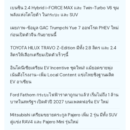
เบนซิน 2.4 Hybrid i-FORCE MAX และ Twin-Turbo V6 ขุม
พลังแห่งโตโยต้า ในกระบะ และ SUV
เผยภาพ-ข้อมูล GAC Trumpchi Yue 7 ออฟโรด PHEV ใหม่
ก่อนเปิดตัวจีน กันยายนนี้
TOYOTA HILUX TRAVO Z-Edition มีทั้ง 2.8 ลิตร และ 2.4
ลิตรให้เลือกเตรียมเปิดตัวเร็วๆนี้
อินโดนีเซียเตรียม EV Incentive ชุดใหม่! แม้ยอดขายพุ่ง
เน้นดึงโรงงาน–เพิ่ม Local Content แข่งไทยชิงฐานผลิต
EV อาเซียน
Ford Fathom กระบะไฟฟ้าราคาถูกมาแล้ว! เริ่มไม่ถึง 1 ล้าน
บาทในสหรัฐฯ เปิดตัวปี 2027 บนแพลตฟอร์ม EV ใหม่
Mitsubishi เตรียมขยายตระกูล Pajero เพิ่ม 2 รุ่น มีทั้ง SUV
คู่แข่ง RAV4 และ Pajero Mini รุ่นใหม่