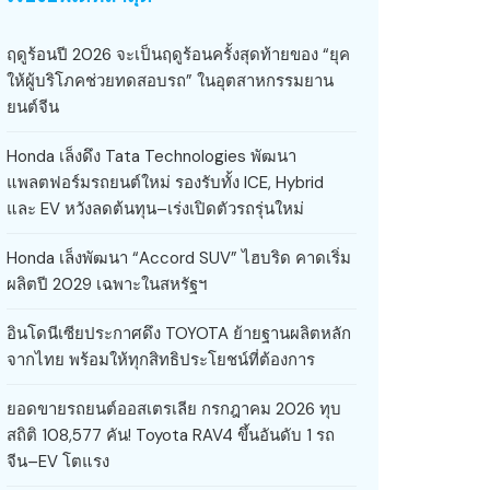
ฤดูร้อนปี 2026 จะเป็นฤดูร้อนครั้งสุดท้ายของ “ยุค
ให้ผู้บริโภคช่วยทดสอบรถ” ในอุตสาหกรรมยาน
ยนต์จีน
Honda เล็งดึง Tata Technologies พัฒนา
แพลตฟอร์มรถยนต์ใหม่ รองรับทั้ง ICE, Hybrid
และ EV หวังลดต้นทุน–เร่งเปิดตัวรถรุ่นใหม่
Honda เล็งพัฒนา “Accord SUV” ไฮบริด คาดเริ่ม
ผลิตปี 2029 เฉพาะในสหรัฐฯ
อินโดนีเซียประกาศดึง TOYOTA ย้ายฐานผลิตหลัก
จากไทย พร้อมให้ทุกสิทธิประโยชน์ที่ต้องการ
ยอดขายรถยนต์ออสเตรเลีย กรกฎาคม 2026 ทุบ
สถิติ 108,577 คัน! Toyota RAV4 ขึ้นอันดับ 1 รถ
จีน–EV โตแรง