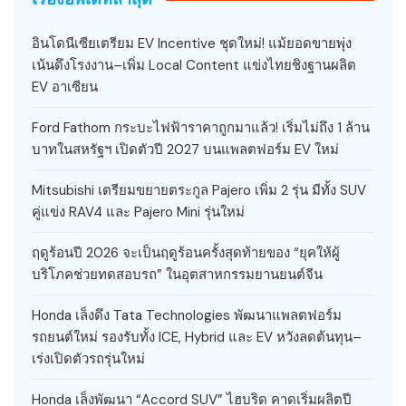
อินโดนีเซียเตรียม EV Incentive ชุดใหม่! แม้ยอดขายพุ่ง
เน้นดึงโรงงาน–เพิ่ม Local Content แข่งไทยชิงฐานผลิต
EV อาเซียน
Ford Fathom กระบะไฟฟ้าราคาถูกมาแล้ว! เริ่มไม่ถึง 1 ล้าน
บาทในสหรัฐฯ เปิดตัวปี 2027 บนแพลตฟอร์ม EV ใหม่
Mitsubishi เตรียมขยายตระกูล Pajero เพิ่ม 2 รุ่น มีทั้ง SUV
คู่แข่ง RAV4 และ Pajero Mini รุ่นใหม่
ฤดูร้อนปี 2026 จะเป็นฤดูร้อนครั้งสุดท้ายของ “ยุคให้ผู้
บริโภคช่วยทดสอบรถ” ในอุตสาหกรรมยานยนต์จีน
Honda เล็งดึง Tata Technologies พัฒนาแพลตฟอร์ม
รถยนต์ใหม่ รองรับทั้ง ICE, Hybrid และ EV หวังลดต้นทุน–
เร่งเปิดตัวรถรุ่นใหม่
Honda เล็งพัฒนา “Accord SUV” ไฮบริด คาดเริ่มผลิตปี