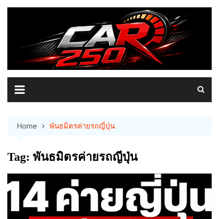
Skip
to
content
Home
พันธมิตรค่ายรถญี่ปุ่น
Tag:
พันธมิตรค่ายรถญี่ปุ่น