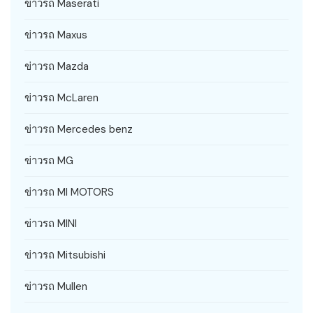
ข่าวรถ Maserati
ข่าวรถ Maxus
ข่าวรถ Mazda
ข่าวรถ McLaren
ข่าวรถ Mercedes benz
ข่าวรถ MG
ข่าวรถ MI MOTORS
ข่าวรถ MINI
ข่าวรถ Mitsubishi
ข่าวรถ Mullen