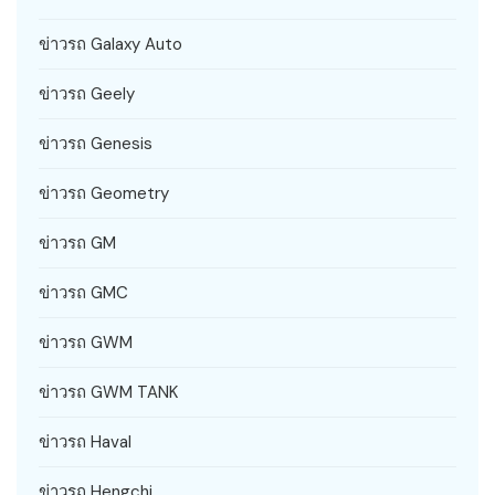
ข่าวรถ Galaxy Auto
ข่าวรถ Geely
ข่าวรถ Genesis
ข่าวรถ Geometry
ข่าวรถ GM
ข่าวรถ GMC
ข่าวรถ GWM
ข่าวรถ GWM TANK
ข่าวรถ Haval
ข่าวรถ Hengchi