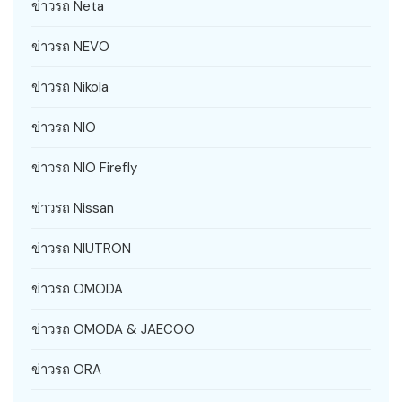
ข่าวรถ Neta
ข่าวรถ NEVO
ข่าวรถ Nikola
ข่าวรถ NIO
ข่าวรถ NIO Firefly
ข่าวรถ Nissan
ข่าวรถ NIUTRON
ข่าวรถ OMODA
ข่าวรถ OMODA & JAECOO
ข่าวรถ ORA