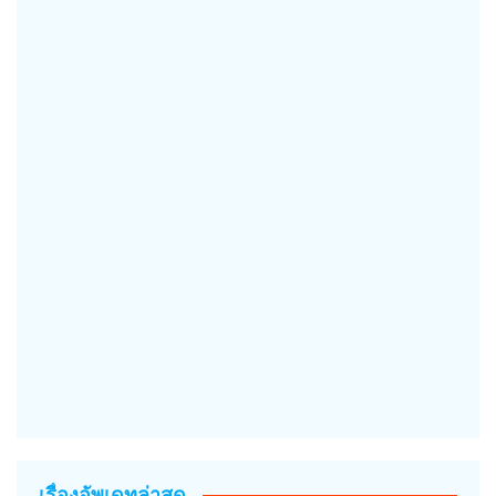
เรื่องอัพเดทล่าสุด