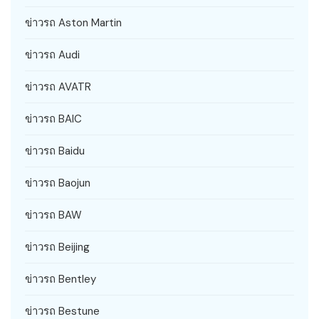
ข่าวรถ Aston Martin
ข่าวรถ Audi
ข่าวรถ AVATR
ข่าวรถ BAIC
ข่าวรถ Baidu
ข่าวรถ Baojun
ข่าวรถ BAW
ข่าวรถ Beijing
ข่าวรถ Bentley
ข่าวรถ Bestune