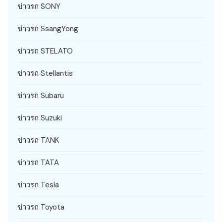
ข่าวรถ SONY
ข่าวรถ SsangYong
ข่าวรถ STELATO
ข่าวรถ Stellantis
ข่าวรถ Subaru
ข่าวรถ Suzuki
ข่าวรถ TANK
ข่าวรถ TATA
ข่าวรถ Tesla
ข่าวรถ Toyota