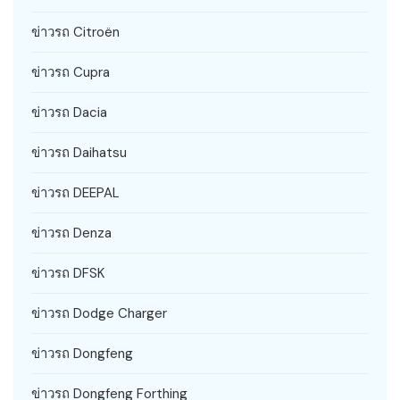
ข่าวรถ Citroën
ข่าวรถ Cupra
ข่าวรถ Dacia
ข่าวรถ Daihatsu
ข่าวรถ DEEPAL
ข่าวรถ Denza
ข่าวรถ DFSK
ข่าวรถ Dodge Charger
ข่าวรถ Dongfeng
ข่าวรถ Dongfeng Forthing