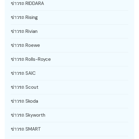
ข่าวรถ RIDDARA
ข่าวรถ Rising
ข่าวรถ Rivian
ข่าวรถ Roewe
ข่าวรถ Rolls-Royce
ข่าวรถ SAIC
ข่าวรถ Scout
ข่าวรถ Skoda
ข่าวรถ Skyworth
ข่าวรถ SMART