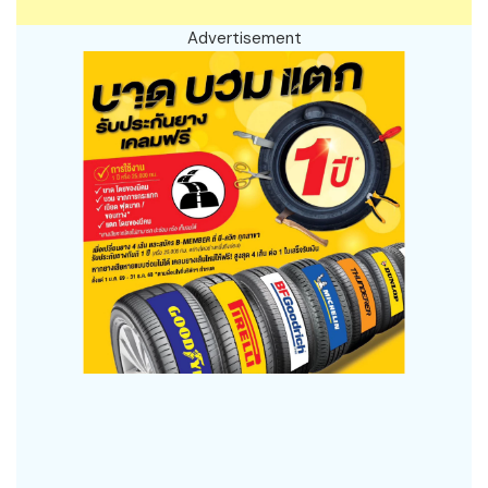
Advertisement