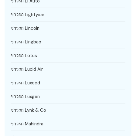
ข่าวรถ Li Auto
ข่าวรถ Lightyear
ข่าวรถ Lincoln
ข่าวรถ Lingbao
ข่าวรถ Lotus
ข่าวรถ Lucid Air
ข่าวรถ Luxeed
ข่าวรถ Luxgen
ข่าวรถ Lynk & Co
ข่าวรถ Mahindra