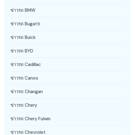
ข่าวรถ BMW
ข่าวรถ Bugatti
ข่าวรถ Buick
ข่าวรถ BYD
ข่าวรถ Cadillac
ข่าวรถ Canoo
ข่าวรถ Changan
ข่าวรถ Chery
ข่าวรถ Chery Fulwin
ข่าวรถ Chevrolet