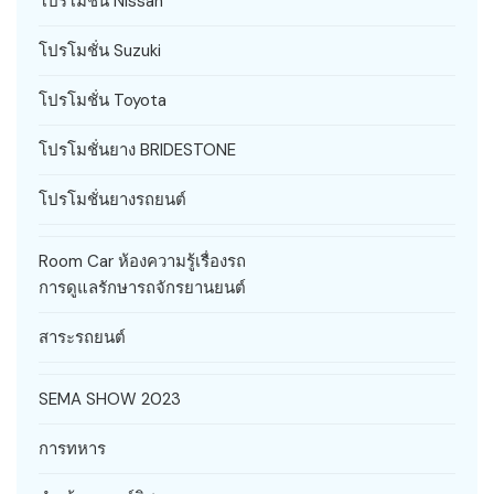
โปรโมชั่น Nissan
โปรโมชั่น Suzuki
โปรโมชั่น Toyota
โปรโมชั่นยาง BRIDESTONE
โปรโมชั่นยางรถยนต์
Room Car ห้องความรู้เรื่องรถ
การดูแลรักษารถจักรยานยนต์
สาระรถยนต์
SEMA SHOW 2023
การทหาร