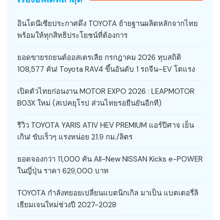
อินโดนีเซียประกาศดึง TOYOTA ย้ายฐานผลิตหลักจากไทย
พร้อมให้ทุกสิทธิประโยชน์ที่ต้องการ
ยอดขายรถยนต์ออสเตรเลีย กรกฎาคม 2026 ทุบสถิติ
108,577 คัน! Toyota RAV4 ขึ้นอันดับ 1 รถจีน–EV โตแรง
เปิดตัวไทยก่อนงาน MOTOR EXPO 2026 : LEAPMOTOR
B03X ใหม่ (สเปคยุโรป ส่วนไทยรอยืนยันอีกที)
รีวิว TOYOTA YARIS ATIV HEV PREMIUM แอร์ปีศาจ เย็น
เกิน! ขับเร็วๆ แรงหน่อย 21.9 กม./ลิตร
ยอดจองกว่า 11,000 คัน All-New NISSAN Kicks e-POWER
ในญี่ปุ่น ราคา 629,000 บาท
TOYOTA กำลังทยอยเปลี่ยนแบตนิกเกิล มาเป็น แบตเตอรี่ลิ
เธียมเจนใหม่ช่วงปี 2027-2028