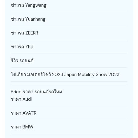
ข่าวรถ Yangwang
ข่าวรถ Yuanhang
ข่าวรถ ZEEKR
ข่าวรถ Zhiji
รีวิว รถยนต์
โตเกียว มอเตอร์โชว์ 2023 Japan Mobility Show 2023
Price ราคา รถยนต์รถใหม่
ราคา Audi
ราคา AVATR
ราคา BMW