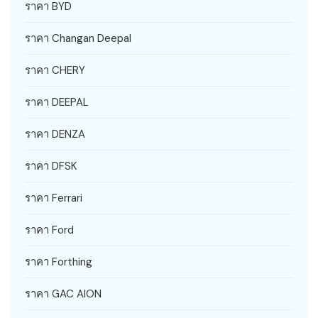
ราคา BYD
ราคา Changan Deepal
ราคา CHERY
ราคา DEEPAL
ราคา DENZA
ราคา DFSK
ราคา Ferrari
ราคา Ford
ราคา Forthing
ราคา GAC AION