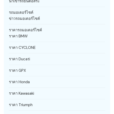
นำเข้ารถยนต์อิสระ
รถมอเตอร์ไซค์
ข่าวรถมอเตอร์ไซค์
ราคารถมอเตอร์ไซค์
ราคา BMW
ราคา CYCLONE
ราคา Ducati
ราคา GPX
ราคา Honda
ราคา Kawasaki
ราคา Triumph