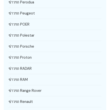
ข่าวรถ Perodua
ข่าวรถ Peugeot
ข่าวรถ POER
ข่าวรถ Polestar
ข่าวรถ Porsche
ข่าวรถ Proton
ข่าวรถ RADAR
ข่าวรถ RAM
ข่าวรถ Range Rover
ข่าวรถ Renault